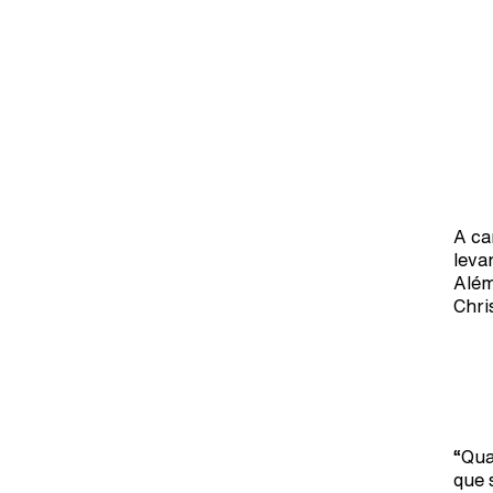
A ca
leva
Além
Chri
“Qua
que 