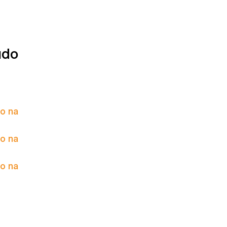
údo
to na
to na
to na