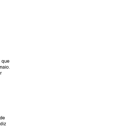
, que
maio.
r
 de
diz