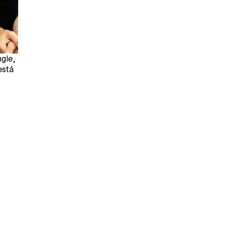
ngle,
está