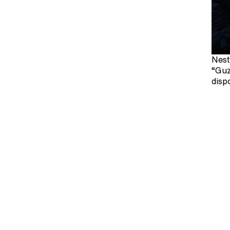
Nest
“Guz
disp