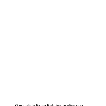
O vocalista Brian Butcher explica que