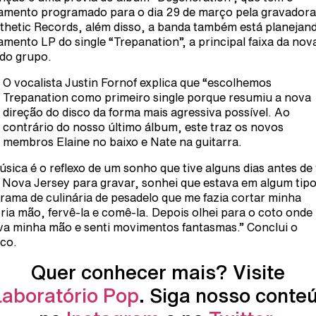
amento programado para o dia 29 de março pela gravadora
thetic Records, além disso, a banda também está planejan
amento LP do single “Trepanation”, a principal faixa da nov
 do grupo.
O vocalista Justin Fornof explica que “escolhemos
Trepanation como primeiro single porque resumiu a nova
direção do disco da forma mais agressiva possível. Ao
contrário do nosso último álbum, este traz os novos
membros Elaine no baixo e Nate na guitarra.
úsica é o reflexo de um sonho que tive alguns dias antes de
 Nova Jersey para gravar, sonhei que estava em algum tipo
rama de culinária de pesadelo que me fazia cortar minha
ria mão, fervê-la e comê-la. Depois olhei para o coto onde
va minha mão e senti movimentos fantasmas.” Conclui o
co.
Quer conhecer mais? Visite
Laboratório Pop
. Siga nosso conte