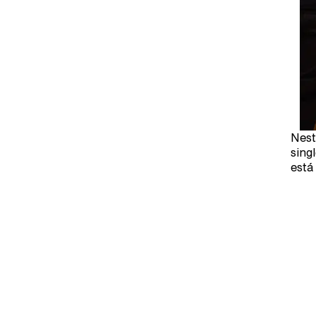
Nest
sing
está