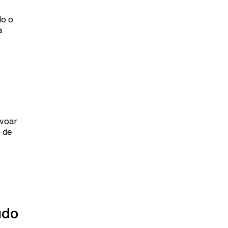
do o
a
 voar
 de
údo