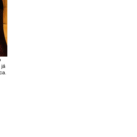
o
 já
ca.