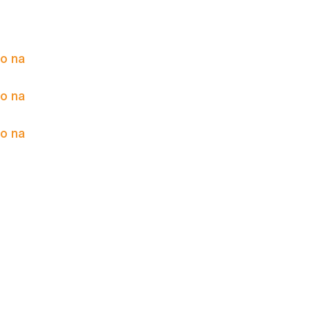
to na
to na
to na