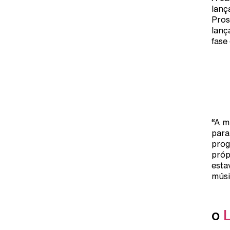
lanç
Pros
lanç
fase
“A m
para
prog
próp
esta
músi
o