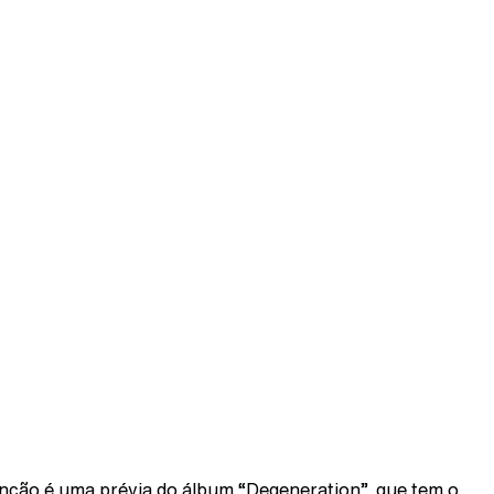
nção é uma prévia do álbum “Degeneration”, que tem o