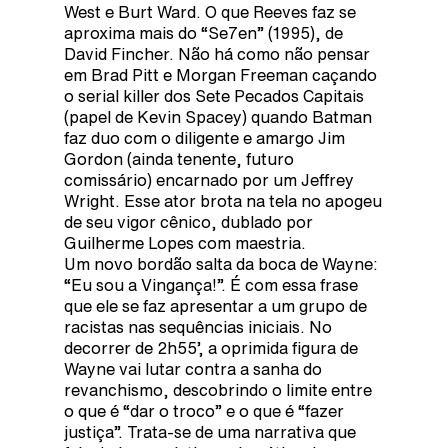
West e Burt Ward. O que Reeves faz se
aproxima mais do “Se7en” (1995), de
David Fincher. Não há como não pensar
em Brad Pitt e Morgan Freeman caçando
o serial killer dos Sete Pecados Capitais
(papel de Kevin Spacey) quando Batman
faz duo com o diligente e amargo Jim
Gordon (ainda tenente, futuro
comissário) encarnado por um Jeffrey
Wright. Esse ator brota na tela no apogeu
de seu vigor cênico, dublado por
Guilherme Lopes com maestria.
Um novo bordão salta da boca de Wayne:
“Eu sou a Vingança!”. É com essa frase
que ele se faz apresentar a um grupo de
racistas nas sequências iniciais. No
decorrer de 2h55’, a oprimida figura de
Wayne vai lutar contra a sanha do
revanchismo, descobrindo o limite entre
o que é “dar o troco” e o que é “fazer
justiça”. Trata-se de uma narrativa que