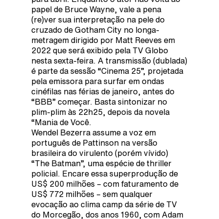
papel de Bruce Wayne, vale a pena
(re)ver sua interpretação na pele do
cruzado de Gotham City no longa-
metragem dirigido por Matt Reeves em
2022 que será exibido pela TV Globo
nesta sexta-feira. A transmissão (dublada)
é parte da sessão “Cinema 25”, projetada
pela emissora para surfar em ondas
cinéfilas nas férias de janeiro, antes do
“BBB” começar. Basta sintonizar no
plim-plim às 22h25, depois da novela
“Mania de Você.
Wendel Bezerra assume a voz em
português de Pattinson na versão
brasileira do virulento (porém vívido)
“The Batman”, uma espécie de thriller
policial. Encare essa superprodução de
US$ 200 milhões – com faturamento de
US$ 772 milhões – sem qualquer
evocação ao clima camp da série de TV
do Morcegão, dos anos 1960, com Adam