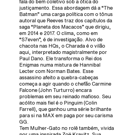
fala do bem coletivo sob a ótica do
justiçamento. Essa abordagem dá a “The
Batman” uma carga política com o tônus
autoral que Reeves traz dos capítulos da
saga “Planeta dos Macacos” que dirigiu,
em 2014 e 2017. O clima, como em
“S7even”, é de investigação. Alvo de
chacota nas HQs, o Charada é o vilão
aqui, interpretado magistralmente por
Paul Dano. Ele transforma o Rei dos
Enigmas numa mistura de Hannibal
Lecter com Norman Bates. Esse
assassino afeito a quebra-cabeças
começa a agir quando o chefão Carmine
Falcone (John Turturro) encara
problemas em seu reinado mafioso. Seu
acólito mais fiel é o Pinguim (Colin
Farrell), que ganhou uma série brilhante
para si na MAX em paga por seu carisma
GG.
Tem Mulher-Gato no rolê também, vivida
por uma inspirada Zoë Kravitz. Sua