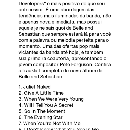
Developers” é mais positivo do que seu
antecessor. É uma abordagem das
tendências mais iluminadas da banda, não
é apenas nova e imediata, mas possui
aquele je ne sais quoi de Belle and
Sebastian que sempre estará lá para você
com a palavra ou melodia perfeita para o
momento. Uma das ofertas pop mais
viciantes da banda até hoje, é também
sua primeira coautoria, apresentando o
jovem compositor Pete Ferguson. Confira
a tracklist completa do novo álbum da
Belle and Sebastian:
1. Juliet Naked
2. Give A Little Time
3. When We Were Very Young
4. Will I Tell You A Secret
5. So In The Moment
6. The Evening Star
7. When You’re Not With Me
8. I Don’t Know What You See In Me