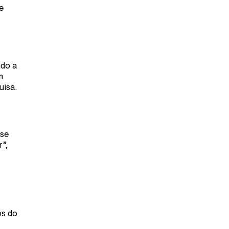
e
ndo a
m
uisa.
 se
”,
os do