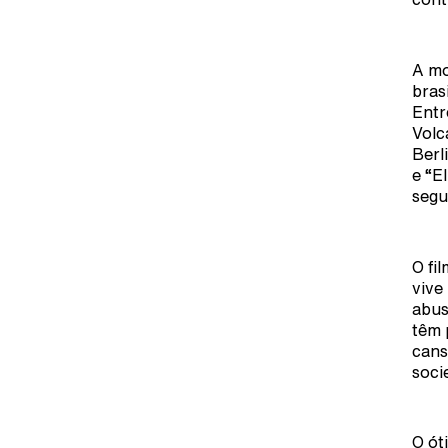
A mo
bras
Entr
Volc
Berl
e “E
segu
O fi
vive
abus
têm 
cans
soci
O ót