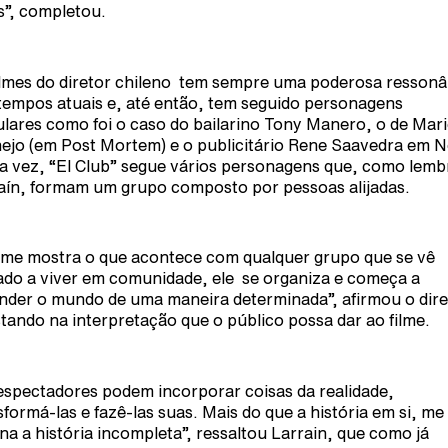
s”, completou.
ilmes do diretor chileno tem sempre uma poderosa ressonâ
tempos atuais e, até então, tem seguido personagens
ulares como foi o caso do bailarino Tony Manero, o de Mar
ejo (em Post Mortem) e o publicitário Rene Saavedra em 
a vez, “El Club” segue vários personagens que, como lem
aín, formam um grupo composto por pessoas alijadas.
ilme mostra o que acontece com qualquer grupo que se vê
ado a viver em comunidade, ele se organiza e começa a
nder o mundo de uma maneira determinada”, afirmou o dire
tando na interpretação que o público possa dar ao filme.
espectadores podem incorporar coisas da realidade,
sformá-las e fazê-las suas. Mais do que a história em si, me
ina a história incompleta”, ressaltou Larrain, que como já