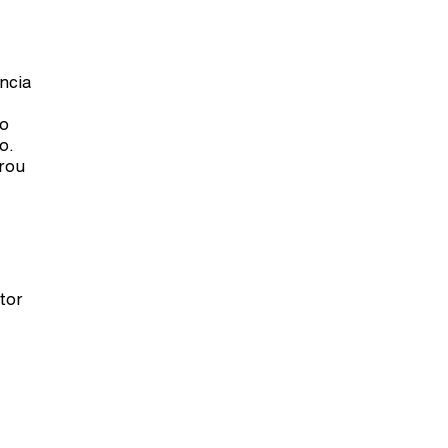
ncia
io
No.
brou
tor