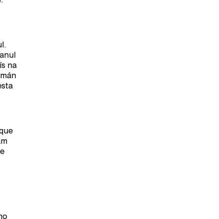
ul.
canul
ís na
uzmán
esta
 que
am
ue
mo