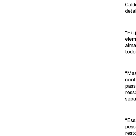
Cald
deta
“Eu 
elem
alma
todo
“Mas
cont
pass
ress
sepa
“Ess
pess
rest