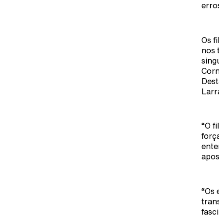
erro
Os f
nos 
sing
Corn
Dest
Larr
“O f
forç
ente
apos
“Os 
tran
fasc