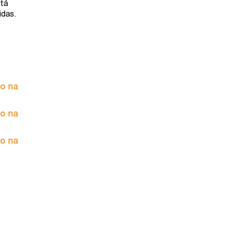
stá
idas.
to na
to na
to na