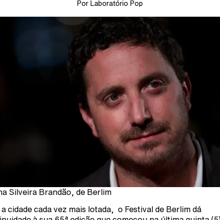
Por Laboratório Pop
a Silveira Brandão, de Berlim
a cidade cada vez mais lotada, o Festival de Berlim dá
inuidade à sua 65ª edição que começou na última quinta (5)