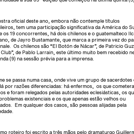
stra oficial deste ano, embora não contemple títulos
ileiros, tem uma participação significativa da América do S
e os 19 concorrentes, há dois chilenos e o guatemalteco Il
ano, de Jayro Bustamante, que marca a primeira vez do pa
inale. Os chilenos são “El Botón de Nácar”, de Patricio G
l Club”, de Pablo Larrain, este último muito bem recebido n
nda (9) na sessão prévia para a imprensa.
lme se passa numa casa, onde vive um grupo de sacerdotes
 lá por razões diferenciadas: há enfermos, os que cometer
os e foram relegados pelas autoridades eclesiásticas, os q
problemas existenciais e os que apenas estão velhos ou
ados. Em qualquer dos casos, são pessoas alijadas pela
edade.
imo roteiro foi escrito a três mãos pelo dramaturgo Guiller