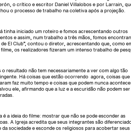
erón, o crítico e escritor Daniel Villalobos e por Larrain, qu
lhou o processo de trabalho na coletiva após a projeção.
já tinha iniciado um roteiro e fomos acrescentando outros
entos e assim, num trabalho a três mãos, fomos encontra
 de El Club”, contou o diretor, acrescentando que, como e
 filme, os realizadores fizeram um intenso trabalho de pesq
 o resultado não tem necessariamente a ver com algo tão
ingente. Há coisas que estão ocorrendo agora, coisas que
aram faz muito tempo e coisas que podem nunca acontecer
alvou ele, afirmando que a luz e a escuridão não podem ser
radas.
a é a ideia do filme: mostrar que não se pode esconder as
oas. A Igreja acredita que seus integrantes são diferenciad
o da sociedade e esconde os religiosos para acobertar seus