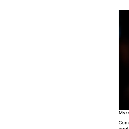
Myrn
Com 
cont