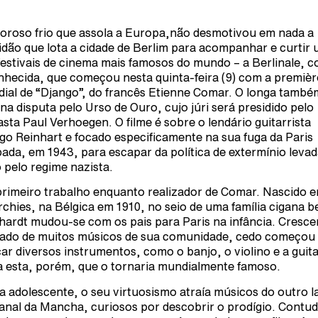
goroso frio que assola a Europa,não desmotivou em nada a
idão que lota a cidade de Berlim para acompanhar e curtir
festivais de cinema mais famosos do mundo – a Berlinale, 
nhecida, que começou nesta quinta-feira (9) com a premièr
ial de “Django”, do francês Etienne Comar. O longa també
 na disputa pelo Urso de Ouro, cujo júri será presidido pelo
asta Paul Verhoegen. O filme é sobre o lendário guitarrista
go Reinhart e focado especificamente na sua fuga da Paris
ada, em 1943, para escapar da política de extermínio levad
 pelo regime nazista.
primeiro trabalho enquanto realizador de Comar. Nascido 
rchies, na Bélgica em 1910, no seio de uma família cigana b
hardt mudou-se com os pais para Paris na infância. Cresc
ado de muitos músicos de sua comunidade, cedo começou
car diversos instrumentos, como o banjo, o violino e a guita
a esta, porém, que o tornaria mundialmente famoso.
a adolescente, o seu virtuosismo atraía músicos do outro l
anal da Mancha, curiosos por descobrir o prodígio. Contud