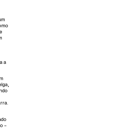
 um
como
e
m
a a
em
elga,
endo
rra.
ado
o –