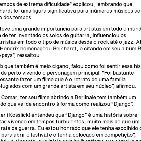
empos de extrema dificuldade” explicou, lembrando que
hardt foi uma figura significativa para inúmeros músicos ao
o dos tempos.
 teve uma grande importância para artistas em todo o mun
 de ter inventado os solos de guitarra, influenciou os
arristas em todo o tipo de música desde o rock até o jazz. A
 Hendrix homenageou Reinhardt, o citando em seu album 
ypsys”, ressaltou.
b que também é meio cigano, falou como foi sentir essa his
 de perto vivendo o personagem principal. “Foi bastante
ressante fazer um filme que é o retrato de uma família
efugiados com um grande artista em seu núcleo”, afirmou.
 Comar, ter seu filme abrindo a Berlinale tem também um
ido que vai de encontro à forma como realizou “Django”.
ter (Kosslick) entendeu que “Django” é uma história sobre
stas vivendo em tempos turbulentos, muito mais do que um 
trata da guerra. Eu estou honrado que ele tenha escolhido 
e para abrir o festival e o tenha colocado em competição”,