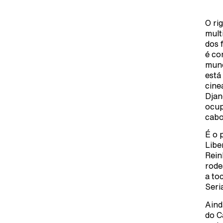
O ri
mult
dos 
é co
mund
está
cine
Djan
ocup
cabo
É o 
Libe
Rein
rode
a to
Seri
Aind
do C