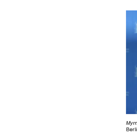
Myrn
Berl