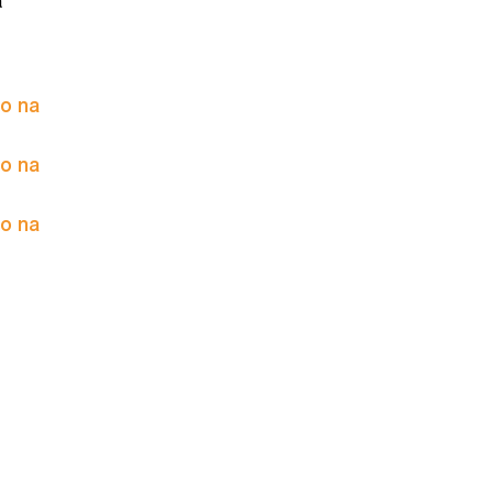
a
to na
to na
to na