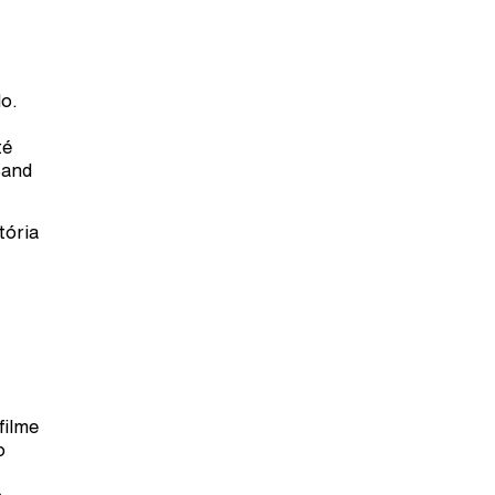
do.
té
Band
tória
filme
o