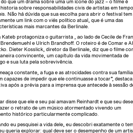
 do que um drama sobre uma um ícone do jazz – o filme é
historia sobre responsabilidades civis de artistas em temp
ceis. Não há dúvida que sua escolha para abrir o festival tem
amente um link com o viés político atual, que é uma das
cterísticas mais marcantes da Berlinale.
 Kateb protagoniza o guitarrista , ao lado de Cecile de Fra
 Brendemuehl e Ulrich Brandhoff. O roteiro é de Comar e Al
tko. Dieter Kosslick, diretor da Berlinale, diz que o filme co
aneira convincente, um capítulo da vida movimentada de
go e sua luta pela sobrevivência.
meaça constante, a fuga e as atrocidades contra sua famíli
m capazes de impedir que ele continuasse a tocar”, destaca
tiva após a prévia para a imprensa que antecede à sessão d
,
r disse que ele e seu pai amavam Reinhardt e que seu dese
fazer o retrato de um músico atormentado vivendo um
nto histórico particularmente complicado.
ndo eu pesquisei a vida dele, eu descobri exatamente o te
eu queria explorar: qual deve ser o desempenho de um artis