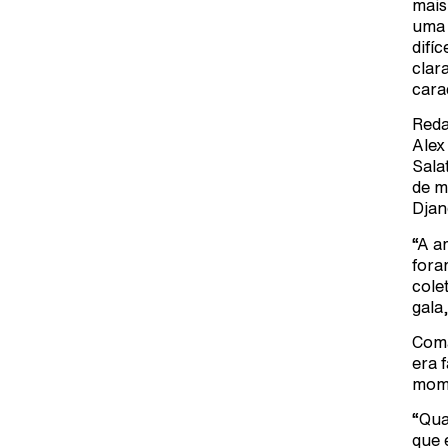
mais
uma 
difí
clar
cara
Reda
Alex
Sala
de m
Djan
“A a
fora
cole
gala
Coma
era 
mome
“Qua
que 