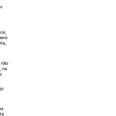
os
nce,
exis
nta,
a não
, na
e
jo
ma
ta