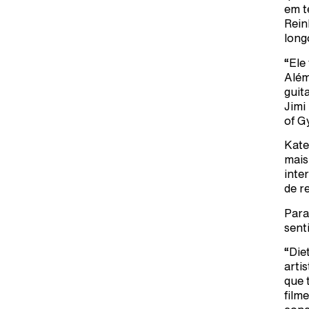
em t
Rein
long
“Ele
Além
guit
Jimi
of G
Kate
mais
inte
de r
Para
sent
“Die
arti
que 
film