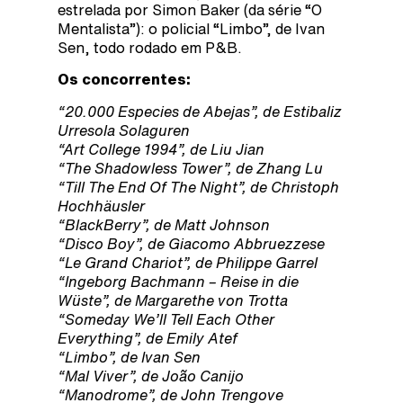
estrelada por Simon Baker (da série “O
Mentalista”): o policial “Limbo”, de Ivan
Sen, todo rodado em P&B.
Os concorrentes:
“20.000 Especies de Abejas”, de Estibaliz
Urresola Solaguren
“Art College 1994”, de Liu Jian
“The Shadowless Tower”, de Zhang Lu
“Till The End Of The Night”, de Christoph
Hochhäusler
“BlackBerry”, de Matt Johnson
“Disco Boy”, de Giacomo Abbruezzese
“Le Grand Chariot”, de Philippe Garrel
“Ingeborg Bachmann – Reise in die
Wüste”, de Margarethe von Trotta
“Someday We’ll Tell Each Other
Everything”, de Emily Atef
“Limbo”, de Ivan Sen
“Mal Viver”, de João Canijo
“Manodrome”, de John Trengove