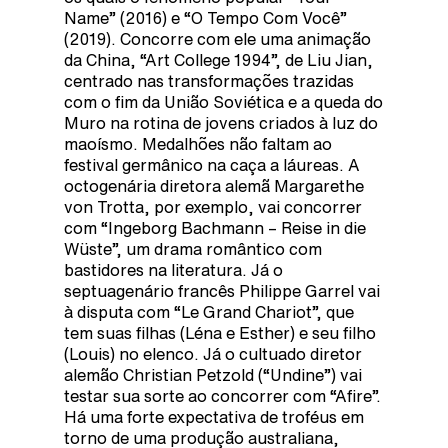
Name” (2016) e “O Tempo Com Você”
(2019). Concorre com ele uma animação
da China, “Art College 1994”, de Liu Jian,
centrado nas transformações trazidas
com o fim da União Soviética e a queda do
Muro na rotina de jovens criados à luz do
maoísmo. Medalhões não faltam ao
festival germânico na caça a láureas. A
octogenária diretora alemã Margarethe
von Trotta, por exemplo, vai concorrer
com “Ingeborg Bachmann – Reise in die
Wüste”, um drama romântico com
bastidores na literatura. Já o
septuagenário francês Philippe Garrel vai
à disputa com “Le Grand Chariot”, que
tem suas filhas (Léna e Esther) e seu filho
(Louis) no elenco. Já o cultuado diretor
alemão Christian Petzold (“Undine”) vai
testar sua sorte ao concorrer com “Afire”.
Há uma forte expectativa de troféus em
torno de uma produção australiana,