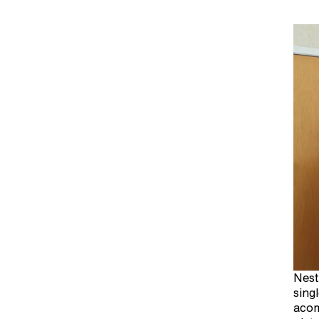
Nest
sing
acom