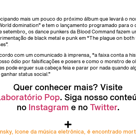
cipando mais um pouco do próximo álbum que levará o n
World domination” e tem o lançamento programado para o 
e setembro, os dance punkers da Blood Command fazem 
rimentação de black metal e punk em “The plague on both
es”.
cordo com um comunicado à imprensa, “a faixa conta a his
osso ódio por falsificações e posers e como o monstro de o
es pode erguer sua cabeça feia e parar por nada quando a
 ganhar status social.”
Quer conhecer mais? Visite
Laboratório Pop
. Siga nosso conte
no
Instagram
e no
Twitter
.
nsky, ícone da música eletrônica, é encontrado mor