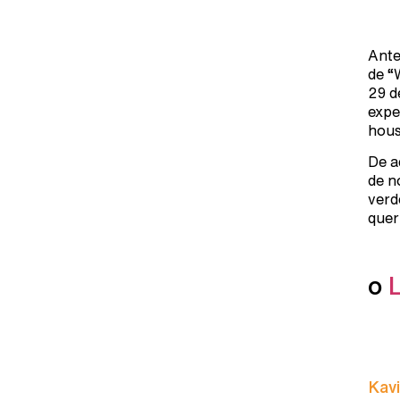
Ante
de “
29 d
expe
hous
De a
de n
verd
quer
o
Kavi