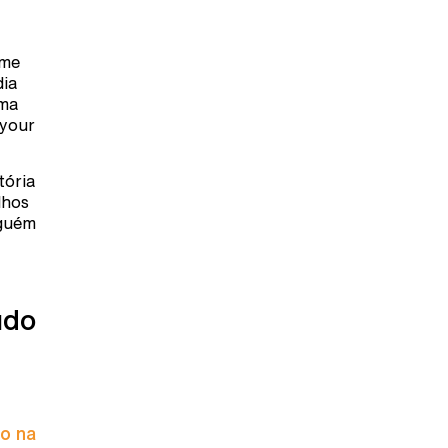
ome
dia
uma
 your
tória
lhos
lguém
údo
to na