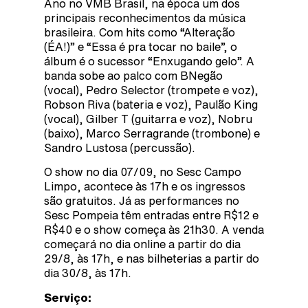
Ano no VMB Brasil, na época um dos
principais reconhecimentos da música
brasileira. Com hits como “Alteração
(ÉA!)” e “Essa é pra tocar no baile”, o
álbum é o sucessor “Enxugando gelo”. A
banda sobe ao palco com BNegão
(vocal), Pedro Selector (trompete e voz),
Robson Riva (bateria e voz), Paulão King
(vocal), Gilber T (guitarra e voz), Nobru
(baixo), Marco Serragrande (trombone) e
Sandro Lustosa (percussão).
O show no dia 07/09, no Sesc Campo
Limpo, acontece às 17h e os ingressos
são gratuitos. Já as performances no
Sesc Pompeia têm entradas entre R$12 e
R$40 e o show começa às 21h30. A venda
começará no dia online a partir do dia
29/8, às 17h, e nas bilheterias a partir do
dia 30/8, às 17h.
Serviço: