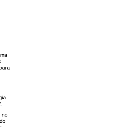
uma
s
 para
gia
.
s no
 do
”