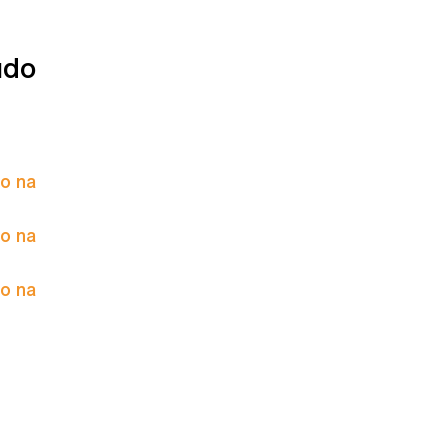
údo
to na
to na
to na