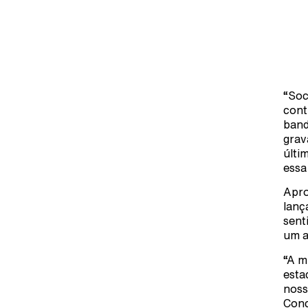
“Soc
cont
band
grav
últi
essa
Apro
lanç
sent
um a
“A m
esta
noss
Conc