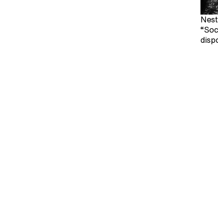
Nest
“Soc
disp