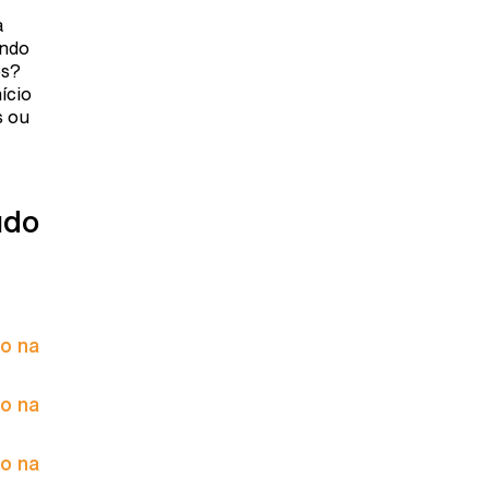
a
ando
os?
ício
s ou
údo
to na
to na
to na