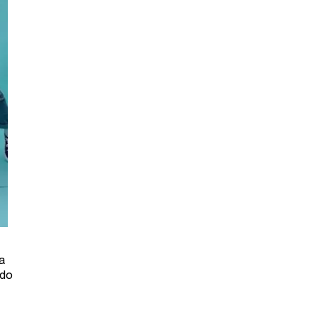
a
 do