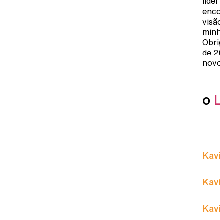
líde
enco
visã
minh
Obri
de 2
novo
o
Kavi
Kavi
Kavi