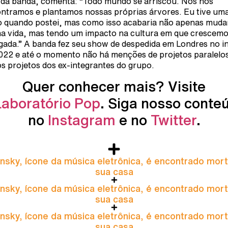
r da banda, comenta: “
Todo mundo se arriscou. Nós nos
ntramos e plantamos nossas próprias árvores. Eu tive um
o quando postei, mas como isso acabaria não apenas mud
a vida, mas tendo um impacto na cultura em que crescem
gada.”
A banda fez seu show de despedida em Londres no in
022 e até o momento não há menções de projetos paralelo
s projetos dos ex-integrantes do grupo.
Quer conhecer mais? Visite
Laboratório Pop
. Siga nosso conte
no
Instagram
e no
Twitter
.
nsky, ícone da música eletrônica, é encontrado mor
sua casa
nsky, ícone da música eletrônica, é encontrado mor
sua casa
nsky, ícone da música eletrônica, é encontrado mor
sua casa