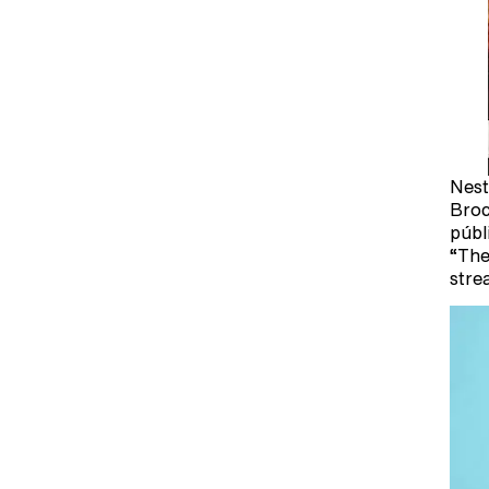
Nest
Broc
públ
“The
stre