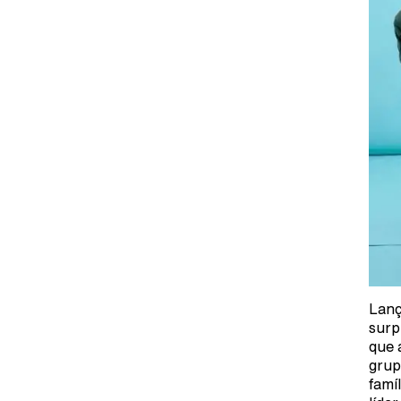
Lanç
surp
que 
grup
famí