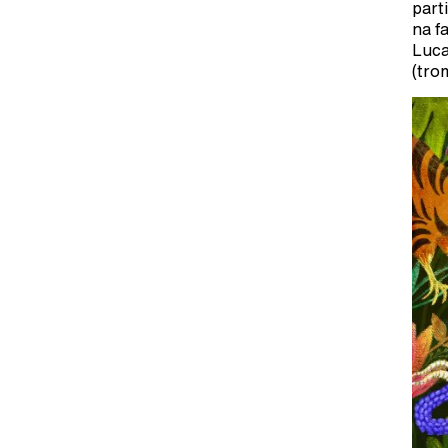
part
na f
Luca
(tro