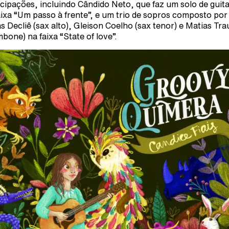
icipações, incluindo Cândido Neto, que faz um solo de guit
aixa “Um passo à frente”, e um trio de sopros composto por
s Decliê (sax alto), Gleison Coelho (sax tenor) e Matias Tra
mbone) na faixa “State of love”.