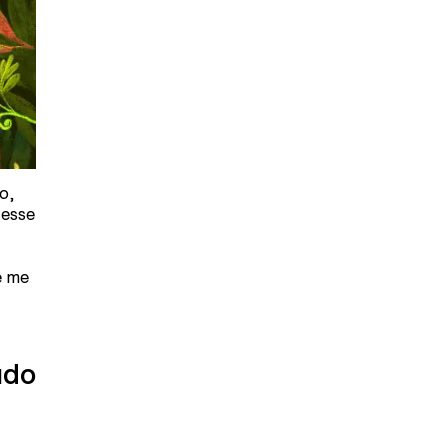
o,
vesse
e me
údo