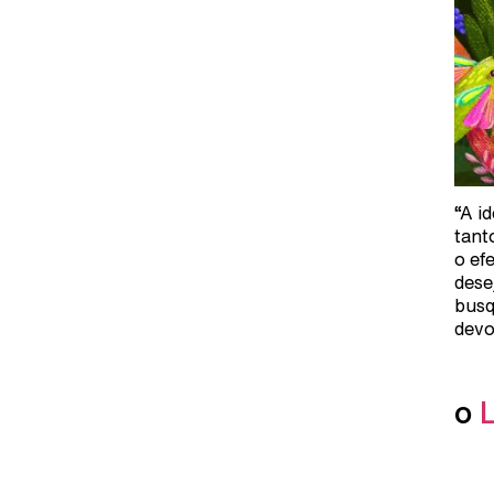
“A i
tant
o ef
dese
busq
devo
o