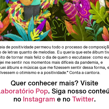
deia de positividade permeou todo o processo de composiçã
o de letras quanto de melodias. Eu queria que este álbum ti
eito de tornar mais feliz o dia de quem o escutasse: como eu
jei me sentir nos momentos mais difíceis da pandemia, e
uei álbuns e músicas que me fizessem sentir dessa forma, 
lvessem o otimismo e a positividade.” Conta a cantora.
Quer conhecer mais? Visite
Laboratório Pop
. Siga nosso conte
no
Instagram
e no
Twitter
.