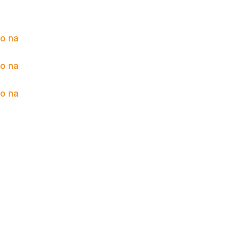
to na
to na
to na