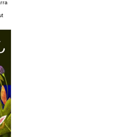
arra
ut