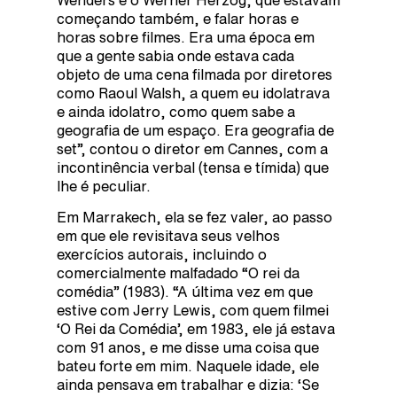
Wenders e o Werner Herzog, que estavam
começando também, e falar horas e
horas sobre filmes. Era uma época em
que a gente sabia onde estava cada
objeto de uma cena filmada por diretores
como Raoul Walsh, a quem eu idolatrava
e ainda idolatro, como quem sabe a
geografia de um espaço. Era geografia de
set”, contou o diretor em Cannes, com a
incontinência verbal (tensa e tímida) que
lhe é peculiar.
Em Marrakech, ela se fez valer, ao passo
em que ele revisitava seus velhos
exercícios autorais, incluindo o
comercialmente malfadado “O rei da
comédia” (1983). “A última vez em que
estive com Jerry Lewis, com quem filmei
‘O Rei da Comédia’, em 1983, ele já estava
com 91 anos, e me disse uma coisa que
bateu forte em mim. Naquele idade, ele
ainda pensava em trabalhar e dizia: ‘Se