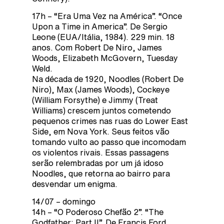
17h – “Era Uma Vez na América”. “Once
Upon a Time in America”. De Sergio
Leone (EUA/Itália, 1984). 229 min. 18
anos. Com Robert De Niro, James
Woods, Elizabeth McGovern, Tuesday
Weld.
Na década de 1920, Noodles (Robert De
Niro), Max (James Woods), Cockeye
(William Forsythe) e Jimmy (Treat
Williams) crescem juntos cometendo
pequenos crimes nas ruas do Lower East
Side, em Nova York. Seus feitos vão
tomando vulto ao passo que incomodam
os violentos rivais. Essas passagens
serão relembradas por um já idoso
Noodles, que retorna ao bairro para
desvendar um enigma.
14/07 – domingo
14h – “O Poderoso Chefão 2”. “The
Godfather: Part II”. De Francis Ford