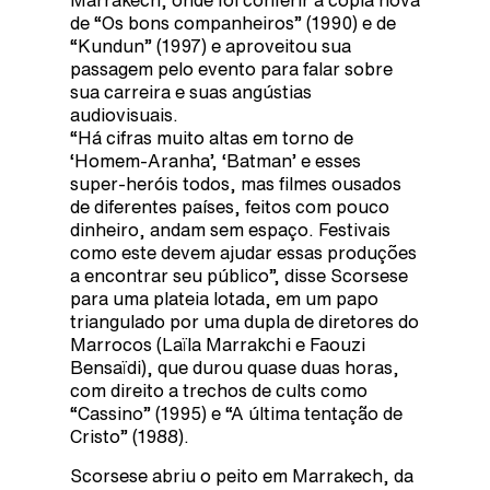
Marrakech, onde foi conferir a cópia nova
de “Os bons companheiros” (1990) e de
“Kundun” (1997) e aproveitou sua
passagem pelo evento para falar sobre
sua carreira e suas angústias
audiovisuais.
“Há cifras muito altas em torno de
‘Homem-Aranha’, ‘Batman’ e esses
super-heróis todos, mas filmes ousados
de diferentes países, feitos com pouco
dinheiro, andam sem espaço. Festivais
como este devem ajudar essas produções
a encontrar seu público”, disse Scorsese
para uma plateia lotada, em um papo
triangulado por uma dupla de diretores do
Marrocos (Laïla Marrakchi e Faouzi
Bensaïdi), que durou quase duas horas,
com direito a trechos de cults como
“Cassino” (1995) e “A última tentação de
Cristo” (1988).
Scorsese abriu o peito em Marrakech, da