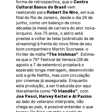
forma de retrospectiva, que o
Centro
Cultural Banco do Brasil
vem
realizando para
Robert De Niro
, em sua
filial do Rio de Janeiro, desde o dia 26 de
junho, como um balanço de cinco
décadas (e meia) de carreira do ator nova-
iorquino. Aos 75 anos, o astro está
prestes a voltar às telas (sobretudo às de
streaming) à frente do novo filme de seu
bom companheiro Martin Scorsese: o
thriller de máfia
“The Irishman”
. Estima-
se que o 76º Festival de Veneza (28 de
agosto a 7 de setembro) projetará o
esperado longa-metragem, desenvolvido
sob a grife Netflix, mas com circulação
por cinemas já assegurada. Enquanto
esta produção, a ser traduzida por aqui
literalmente como
“O Irlandês”
, com
Joe Pesci, Harvey Keitel e Al Pacino
ao lado do veterano intérprete, não
chega ao país, é possível entender o que
tornou De Niro um mito a partir da