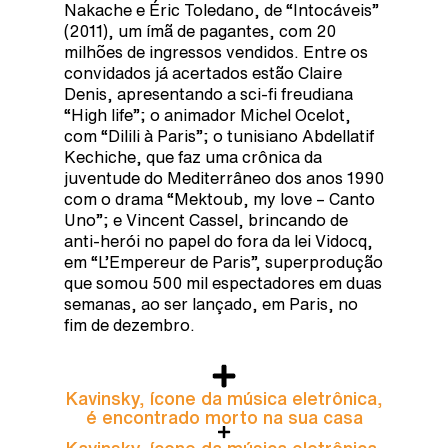
Nakache e Éric Toledano, de “Intocáveis”
(2011), um ímã de pagantes, com 20
milhões de ingressos vendidos. Entre os
convidados já acertados estão Claire
Denis, apresentando a sci-fi freudiana
“High life”; o animador Michel Ocelot,
com “Dilili à Paris”; o tunisiano Abdellatif
Kechiche, que faz uma crônica da
juventude do Mediterrâneo dos anos 1990
com o drama “Mektoub, my love – Canto
Uno”; e Vincent Cassel, brincando de
anti-herói no papel do fora da lei Vidocq,
em “L’Empereur de Paris”, superprodução
que somou 500 mil espectadores em duas
semanas, ao ser lançado, em Paris, no
fim de dezembro.
Kavinsky, ícone da música eletrônica,
é encontrado morto na sua casa
Kavinsky, ícone da música eletrônica,