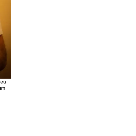
seu
 um