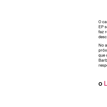
O ca
EP s
faz 
desc
No a
próx
que 
Barb
resp
o