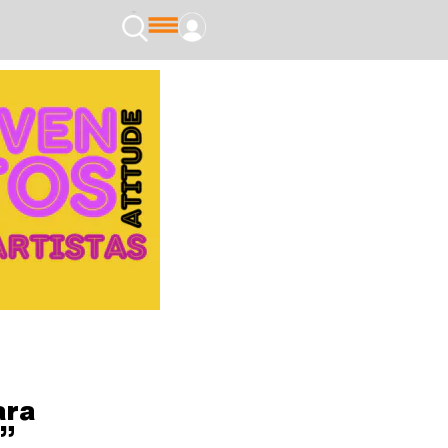
ara
ã”