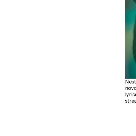
Nest
novo
lyri
stre