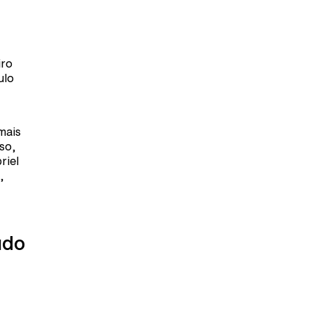
iro
ulo
mais
so,
riel
,
údo