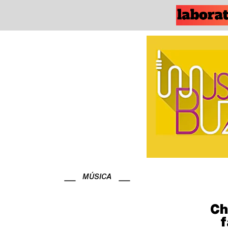
MÚSICA
Ch
f