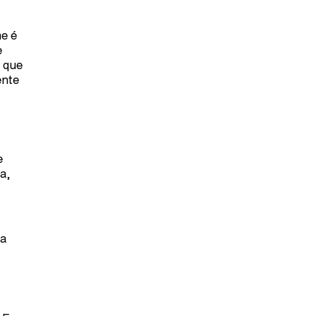
me é
e
– que
ente
e
a,
ma