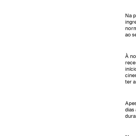
Na p
ingr
norm
ao s
À no
rece
iníc
cine
ter 
Apes
dias
dura