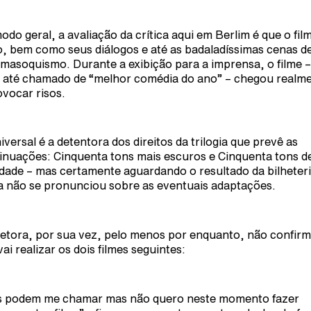
odo geral, a avaliação da crítica aqui em Berlim é que o fil
o, bem como seus diálogos e até as badaladíssimas cenas d
masoquismo. Durante a exibição para a imprensa, o filme 
oi até chamado de “melhor comédia do ano” – chegou realm
ovocar risos.
iversal é a detentora dos direitos da trilogia que prevê as
inuações: Cinquenta tons mais escuros e Cinquenta tons d
rdade – mas certamente aguardando o resultado da bilheteri
a não se pronunciou sobre as eventuais adaptações.
retora, por sua vez, pelo menos por enquanto, não confir
vai realizar os dois filmes seguintes:
s podem me chamar mas não quero neste momento fazer