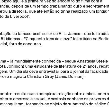
xibição aqui é a primeira vez do encontro do filme com a
ência, depois de um tempo trabalhando duro e secretament
arou a diretora, que até então só tinha realizado um longa:
to de Liverpool”.
tação do famoso best-seller de E. L. James – que foi tradu
 51 idiomas – “Cinquenta tons de cinza” foi exibido na Berli
cial, fora de concurso.
ama – já mundialmente conhecida – segue Anastasia Steele
ota Johnson) uma estudante de literatura de 21 anos, reca
rgem. Um dia ela deve entrevistar para o jornal da faculdade
roso magnata Christian Grey (Jamie Dornan).
contro resulta numa complexa relação entre ambos: com a
oberta amorosa e sexual, Anastasia conhece os prazeres 
masoquismo, tornando-se objeto de submissão do sádico 