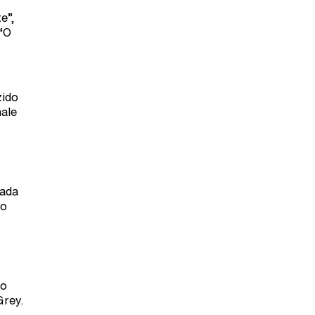
e”,
 “O
zido
nale
tada
 o
do
Grey.