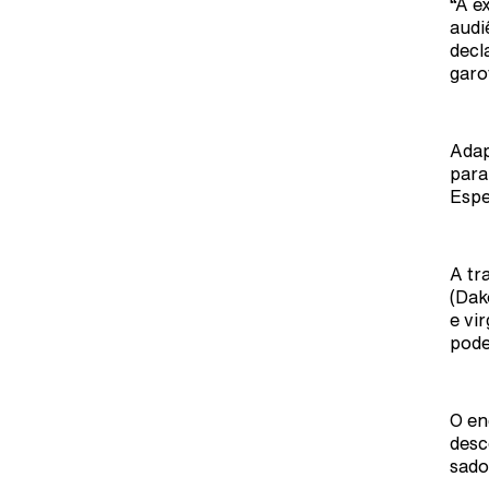
“A e
audi
decl
garo
Adap
para
Espe
A tr
(Dak
e vi
pode
O en
desc
sado