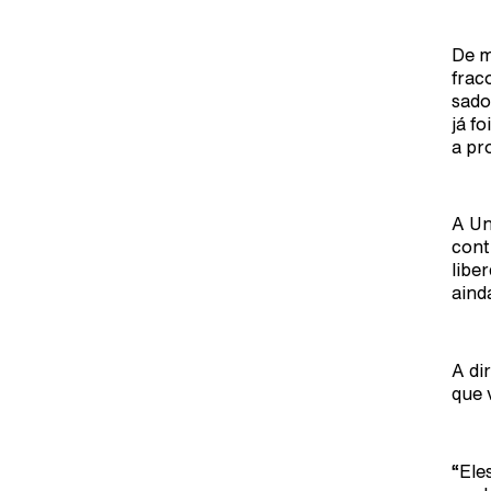
De m
frac
sado
já f
a pr
A Un
cont
libe
aind
A di
que 
“Ele