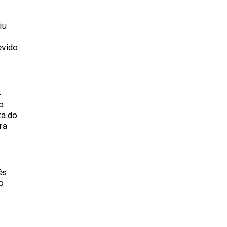
iu
evido
–
o
ta do
ra
ês
o