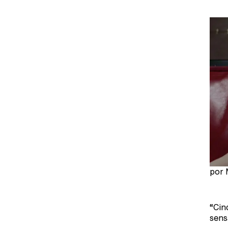
por 
“Cin
sens