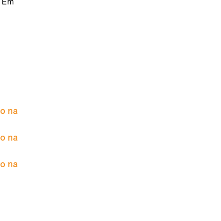
. Em
to na
to na
to na