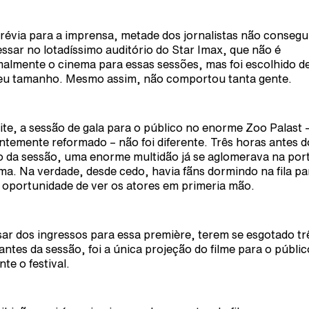
révia para a imprensa, metade dos jornalistas não consegu
essar no lotadíssimo auditório do Star Imax, que não é
almente o cinema para essas sessões, mas foi escolhido d
eu tamanho. Mesmo assim, não comportou tanta gente.
ite, a sessão de gala para o público no enorme Zoo Palast 
ntemente reformado – não foi diferente. Três horas antes d
io da sessão, uma enorme multidão já se aglomerava na por
ma. Na verdade, desde cedo, havia fãns dormindo na fila pa
a oportunidade de ver os atores em primeria mão.
ar dos ingressos para essa première, terem se esgotado tr
 antes da sessão, foi a única projeção do filme para o públic
nte o festival.