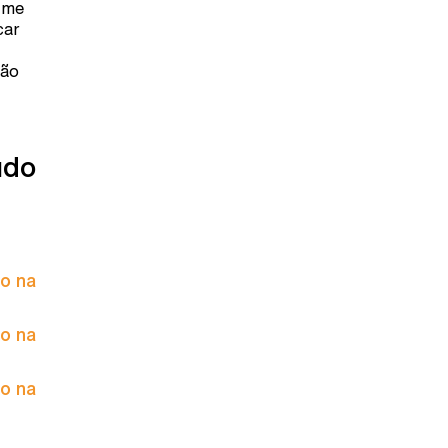
, me
car
tão
údo
to na
to na
to na