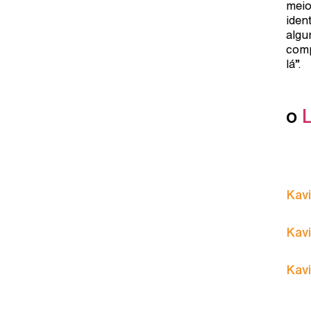
meio
ident
algu
comp
lá”.
o
Kavi
Kavi
Kavi