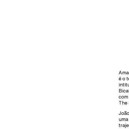
Amar
é o 
inti
Bica
com 
The 
João
uma 
traj