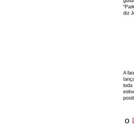
guita
“Par
diz J
A fai
lanç
toda 
esti
posit
o