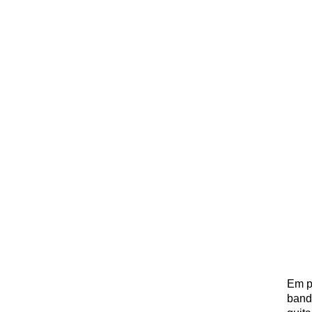
Em p
band