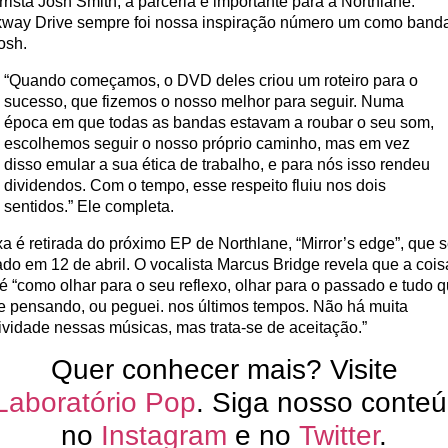
rrista Josh Smith, a parceria é importante para a Northlane:
kway Drive sempre foi nossa inspiração número um como banda
osh.
“Quando começamos, o DVD deles criou um roteiro para o
sucesso, que fizemos o nosso melhor para seguir. Numa
época em que todas as bandas estavam a roubar o seu som,
escolhemos seguir o nosso próprio caminho, mas em vez
disso emular a sua ética de trabalho, e para nós isso rendeu
dividendos. Com o tempo, esse respeito fluiu nos dois
sentidos.” Ele completa.
xa é retirada do próximo EP de Northlane, “Mirror’s edge”, que 
ado em 12 de abril. O vocalista Marcus Bridge revela que a cois
é “como olhar para o seu reflexo, olhar para o passado e tudo 
ve pensando, ou peguei. nos últimos tempos. Não há muita
ividade nessas músicas, mas trata-se de aceitação.”
Quer conhecer mais? Visite
Laboratório Pop
. Siga nosso conte
no
Instagram
e no
Twitter
.