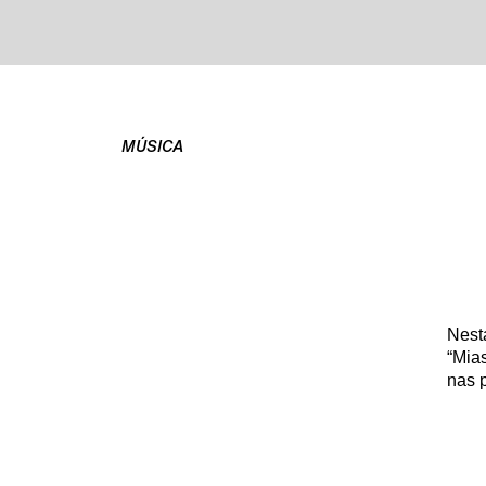
MÚSICA
Nesta
“Mia
nas 