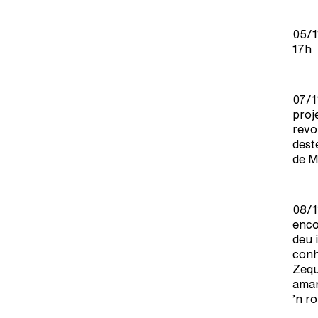
05/1
17h
07/1
proj
revo
dest
de M
08/1
enco
deu 
conh
Zequ
aman
’n rol