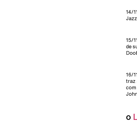
14/1
Jazz
15/1
de s
Doob
16/1
traz
com 
John
o