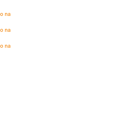
to na
to na
to na