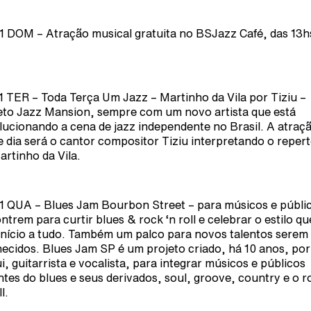
1 DOM – Atração musical gratuita no BSJazz Café, das 13h
1 TER – Toda Terça Um Jazz – Martinho da Vila por Tiziu –
eto Jazz Mansion, sempre com um novo artista que está
lucionando a cena de jazz independente no Brasil. A atraç
e dia será o cantor compositor Tiziu interpretando o repert
artinho da Vila.
1 QUA – Blues Jam Bourbon Street – para músicos e públi
ntrem para curtir blues & rock ‘n roll e celebrar o estilo qu
início a tudo. Também um palco para novos talentos serem
ecidos. Blues Jam SP é um projeto criado, há 10 anos, por
i, guitarrista e vocalista, para integrar músicos e públicos
tes do blues e seus derivados, soul, groove, country e o r
l.