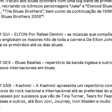
um Tributo aos Blues Brothers com uma Big Band de primei
 recriando os icônicos personagens “Jake” e “Elwood Blue
, “The Blues Brothers”, bem como da continuação de 1998
 Blues Brothers 2000”!
1 QUI – ELTON Por Rafael Dentini – as músicas que compõ
 englobam os maiores hits de toda a carreira De Elton Joh
e os primórdios até os dias atuais.
1 SEX – Blues Beatles – repertório da banda inglesa e outr
ssos internacionais em blues.
1 SÁB – Kashmir – A Kashmir apresenta um repertório co
sicos do rock nacional e internacional até as preferidas do 
asseio por sucessos que vão de Tina Turner, Tears for Fea
ees e outros, até Bon Jovi, Journey, Iron Maiden e muito
.