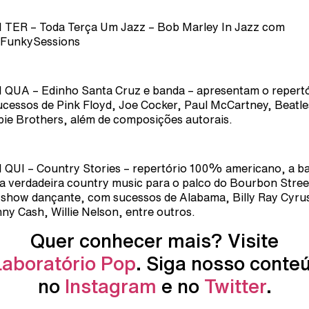
1 TER – Toda Terça Um Jazz – Bob Marley In Jazz com
FunkySessions
1 QUA – Edinho Santa Cruz e banda – apresentam o repert
ucessos de Pink Floyd, Joe Cocker, Paul McCartney, Beatle
ie Brothers, além de composições autorais.
1 QUI – Country Stories – repertório 100% americano, a b
 a verdadeira country music para o palco do Bourbon Stree
show dançante, com sucessos de Alabama, Billy Ray Cyru
ny Cash, Willie Nelson, entre outros.
Quer conhecer mais? Visite
Laboratório Pop
. Siga nosso conte
no
Instagram
e no
Twitter
.