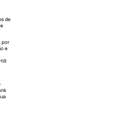
os de
de
 por
ão e
ill
o
ank
nua