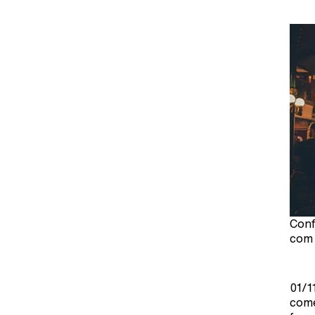
Conf
com 
01/1
come