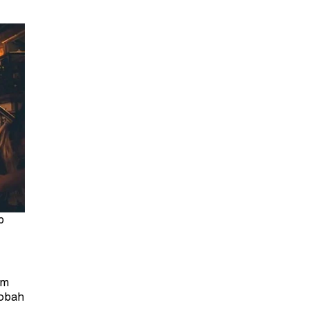
b
em
kobah