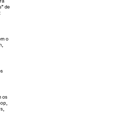
ra
s” de
:
em o
n,
os
m os
pop,
rs,