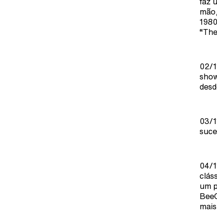
faz 
mão,
1980
“The
02/1
show
desd
03/1
suce
04/1
clás
um p
BeeG
mais