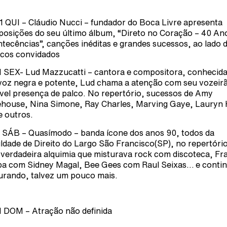
1 QUI – Cláudio Nucci – fundador do Boca Livre apresenta
osições do seu último álbum, “Direto no Coração – 40 An
tecências”, canções inéditas e grandes sucessos, ao lado 
cos convidados
1 SEX- Lud Mazzucatti – cantora e compositora, conhecida
voz negra e potente, Lud chama a atenção com seu vozeir
vel presença de palco. No repertório, sucessos de Amy
house, Nina Simone, Ray Charles, Marving Gaye, Lauryn H
e outros.
1 SÁB – Quasímodo – banda ícone dos anos 90, todos da
ldade de Direito do Largo São Francisco(SP), no repertóri
verdadeira alquimia que misturava rock com discoteca, Fr
a com Sidney Magal, Bee Gees com Raul Seixas… e conti
urando, talvez um pouco mais.
1 DOM – Atração não definida