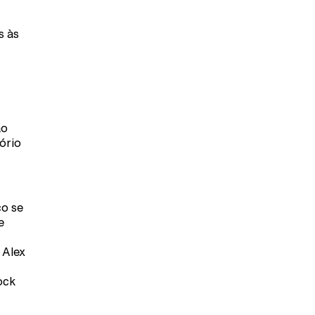
s às
ão
ório
co se
e
 Alex
ock