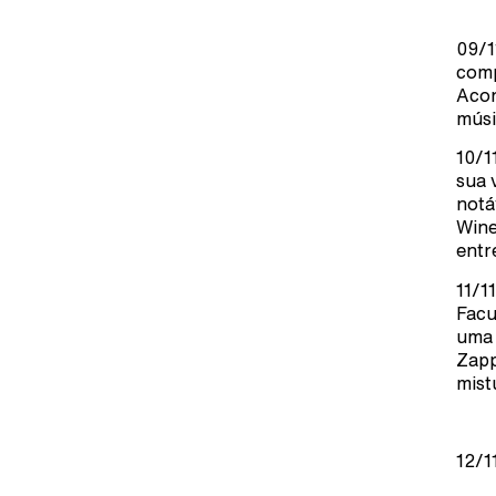
09/1
comp
Acon
músi
10/1
sua 
notá
Wine
entr
11/1
Facu
uma 
Zapp
mist
12/1