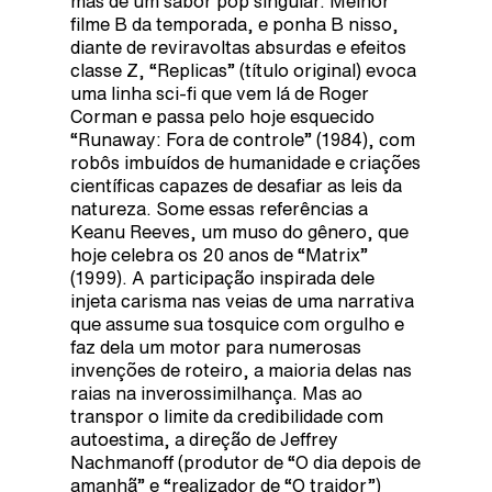
mas de um sabor pop singular. Melhor
filme B da temporada, e ponha B nisso,
diante de reviravoltas absurdas e efeitos
classe Z, “Replicas” (título original) evoca
uma linha sci-fi que vem lá de Roger
Corman e passa pelo hoje esquecido
“Runaway: Fora de controle” (1984), com
robôs imbuídos de humanidade e criações
científicas capazes de desafiar as leis da
natureza. Some essas referências a
Keanu Reeves, um muso do gênero, que
hoje celebra os 20 anos de “Matrix”
(1999). A participação inspirada dele
injeta carisma nas veias de uma narrativa
que assume sua tosquice com orgulho e
faz dela um motor para numerosas
invenções de roteiro, a maioria delas nas
raias na inverossimilhança. Mas ao
transpor o limite da credibilidade com
autoestima, a direção de Jeffrey
Nachmanoff (produtor de “O dia depois de
amanhã” e “realizador de “O traidor”)