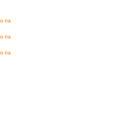
to na
to na
to na