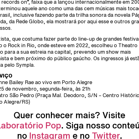
 records on”, faixa que a lançou internacionalmente em 20
terminou aquele ano como uma das cem músicas mais toca
rasil, inclusive fazendo parte da trilha sonora da novela Pá
ida, da Rede Globo, ela mostrará por aqui esse e outros gr
ssos.
tista, que costuma fazer parte do line-up de grandes festiva
 o Rock in Rio, onde esteve em 2022, escolheu o Theatro
o para a sua estreia na capital, prevendo um show mais
mista e bem próximo do público gaúcho. Os ingressos já est
a pelo Sympla.
VIÇO
nne Bailey Rae ao vivo em Porto Alegre
25 de novembro, segunda-feira, às 21h
tro São Pedro (Praça Mal. Deodoro, S/N – Centro Históri
o Alegre/RS)
Quer conhecer mais? Visite
Laboratório Pop
. Siga nosso conte
no
Instagram
e no
Twitter
.