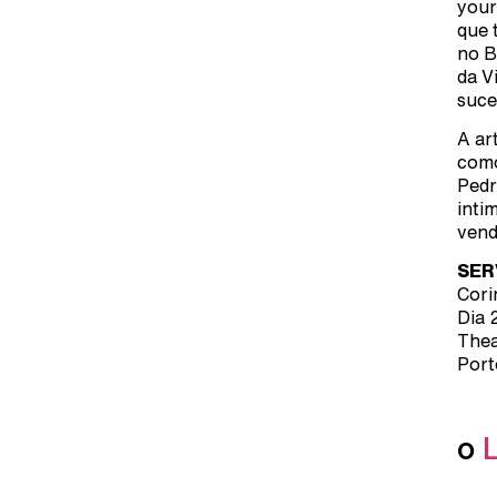
your
que 
no B
da V
suce
A ar
como
Pedr
inti
vend
SER
Cori
Dia 
Thea
Port
o