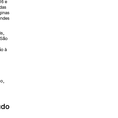
06 e
das
ginas
andes
is,
 São
ão à
co,
údo