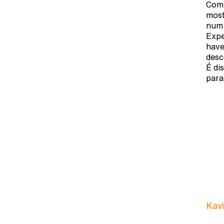
Com 
most
num 
Expe
have
desc
É di
para
Kavi