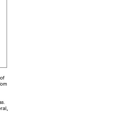
of
 Tom
as.
ral,