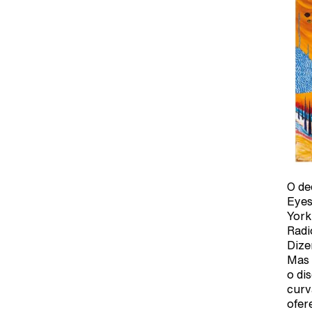
O de
Eyes
York
Radi
Dize
Mas 
o di
curv
ofer