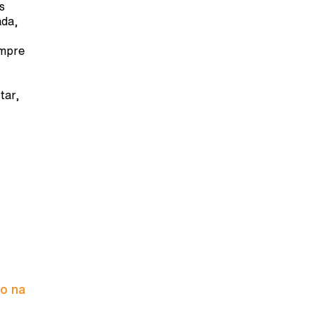
s
ada,
empre
tar,
to na