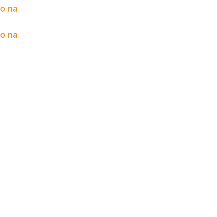
to na
to na