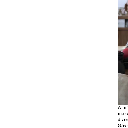
A mú
maio
dive
Gáve