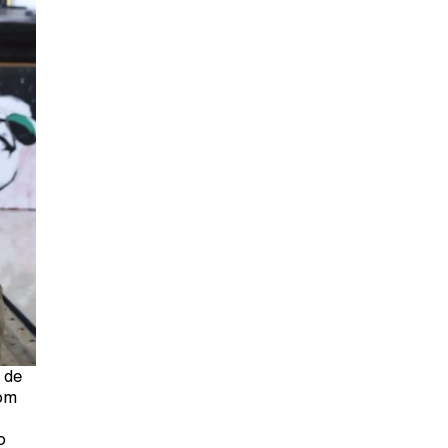
 de
com
o