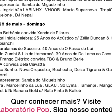
apresenta: Samba do Miguelzinho
– Ingrid b2b LARINHX . VHOOR . Marta Supernova . TropiC
uelone . DJ Nepal
26 de maio – domingo
a Bethânia convida Xande de Pilares
tal Inicial celebra: 25 Anos do Acústico c/ Zélia Duncan & 
ianchi
aralamas do Sucesso: 40 Anos de O Passo do Lui
o Zumbi & Lia de Itamaracá: 30 Anos de Da Lama ao Caos
Frango Elétrico convida FBC & Bruno Berle
 convida Bela Ciavatta
o Sonho: Nova Orquestra, Buchecha, Deize Tigrona & Gab
orel
apresenta: Samba do Miguelzinho
ra . Marcelinho da Lua . GLAU . Sô Lyma . Tamenpi . Mang
et b2b Banana Gold c/ Rafa Pinta & Kalleb
Quer conhecer mais? Visite
Laboratório Pop
. Siga nosso conte