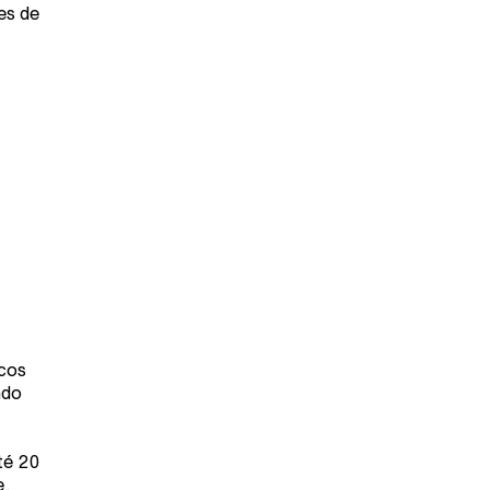
es de
lcos
ndo
té 20
e,