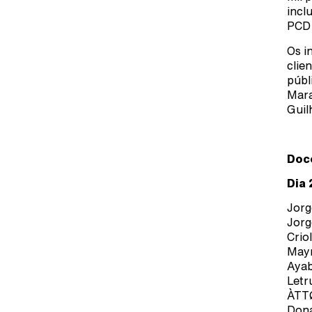
incl
PCD 
Os i
clie
públ
Mara
Guil
Doc
Dia 
Jorg
Jorg
Crio
Mayr
Ayab
Letr
ÀTT
Dona