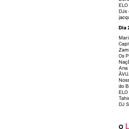
ELO 
DJs 
jacq
Dia 
Mari
Capi
Zamb
Os P
Naçã
Ana 
ÀVUÁ
Noss
do B
ELO 
Tahi
DJ S
o