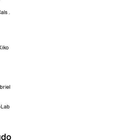
als .
Kiko
riel
oLab
údo