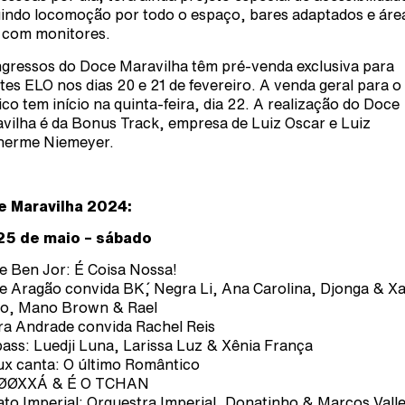
uindo locomoção por todo o espaço, bares adaptados e áre
com monitores.
ngressos do Doce Maravilha têm pré-venda exclusiva para
ntes ELO nos dias 20 e 21 de fevereiro. A venda geral para o
ico tem início na quinta-feira, dia 22. A realização do Doce
vilha é da Bonus Track, empresa de Luiz Oscar e Luiz
herme Niemeyer.
e Maravilha 2024:
25 de maio – sábado
e Ben Jor: É Coisa Nossa!
e Aragão convida BK´, Negra Li, Ana Carolina, Djonga & X
lo, Mano Brown & Rael
a Andrade convida Rachel Reis
ass: Luedji Luna, Larissa Luz & Xênia França
ux canta: O último Romântico
ØØXXÁ & É O TCHAN
to Imperial: Orquestra Imperial, Donatinho & Marcos Vall