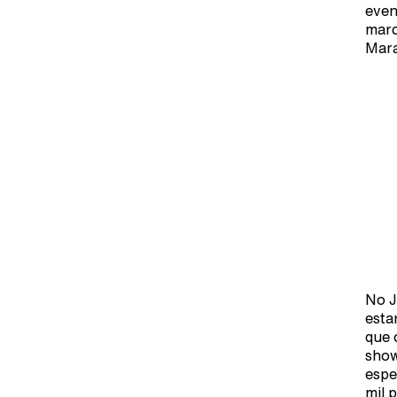
even
marc
Mara
No J
esta
que 
show
espe
mil 