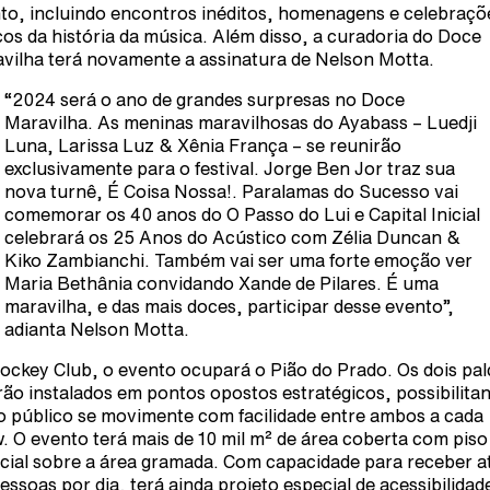
to, incluindo encontros inéditos, homenagens e celebraçõ
os da história da música. Além disso, a curadoria do Doce
vilha terá novamente a assinatura de Nelson Motta.
“2024 será o ano de grandes surpresas no Doce
Maravilha. As meninas maravilhosas do Ayabass – Luedji
Luna, Larissa Luz & Xênia França – se reunirão
exclusivamente para o festival. Jorge Ben Jor traz sua
nova turnê, É Coisa Nossa!. Paralamas do Sucesso vai
comemorar os 40 anos do O Passo do Lui e Capital Inicial
celebrará os 25 Anos do Acústico com Zélia Duncan &
Kiko Zambianchi. Também vai ser uma forte emoção ver
Maria Bethânia convidando Xande de Pilares. É uma
maravilha, e das mais doces, participar desse evento”,
adianta Nelson Motta.
ockey Club, o evento ocupará o Pião do Prado. Os dois pa
rão instalados em pontos opostos estratégicos, possibilita
o público se movimente com facilidade entre ambos a cada
. O evento terá mais de 10 mil m² de área coberta com piso
cial sobre a área gramada. Com capacidade para receber a
pessoas por dia, terá ainda projeto especial de acessibilidad