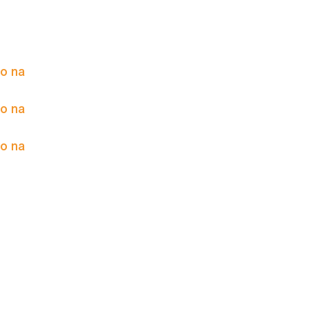
to na
to na
to na