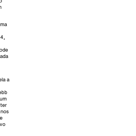
o
m
uma
 4,
pode
zada
ela a
Webb
 um
ter
 nos
e
ivo