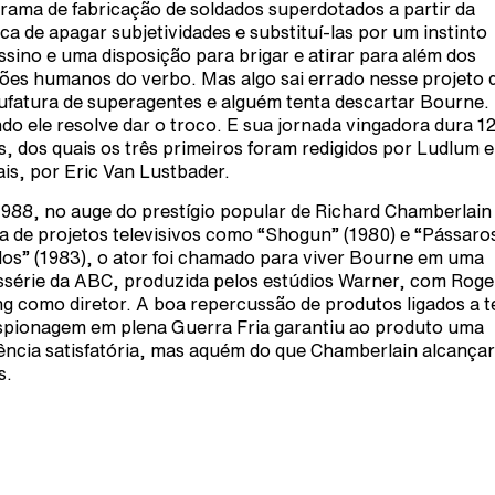
rama de fabricação de soldados superdotados a partir da
ica de apagar subjetividades e substituí-las por um instinto
ssino e uma disposição para brigar e atirar para além dos
ões humanos do verbo. Mas algo sai errado nesse projeto 
fatura de superagentes e alguém tenta descartar Bourne.
do ele resolve dar o troco. E sua jornada vingadora dura 1
os, dos quais os três primeiros foram redigidos por Ludlum e
is, por Eric Van Lustbader.
988, no auge do prestígio popular de Richard Chamberlain
a de projetos televisivos como “Shogun” (1980) e “Pássaro
dos” (1983), o ator foi chamado para viver Bourne em uma
ssérie da ABC, produzida pelos estúdios Warner, com Roge
g como diretor. A boa repercussão de produtos ligados a 
spionagem em plena Guerra Fria garantiu ao produto uma
ência satisfatória, mas aquém do que Chamberlain alcança
s.