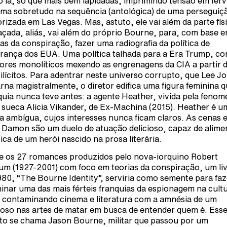
o lá, só que mais bem lapidadas, imprimindo tensão em fer
ma sobretudo na sequência (antológica) de uma perseguiç
rizada em Las Vegas. Mas, astuto, ele vai além da parte fís
açada, aliás, vai além do próprio Bourne, para, com base 
ias da conspiração, fazer uma radiografia da política de
rança dos EUA. Uma política talhada para a Era Trump, c
tores monolíticos mexendo as engrenagens da CIA a partir 
 ilícitos. Para adentrar neste universo corrupto, que Lee J
rna magistralmente, o diretor edifica uma figura feminina q
quia nunca teve antes: a agente Heather, vivida pela fenom
z sueca Alicia Vikander, de Ex-Machina (2015). Heather é u
ra ambígua, cujos interesses nunca ficam claros. As cenas 
e Damon são um duelo de atuação delicioso, capaz de alime
tica de um herói nascido na prosa literária.
e os 27 romances produzidos pelo nova-iorquino Robert
um (1927-2001) com foco em teorias da conspiração, um li
980, “The Bourne Identity”, serviria como semente para faz
inar uma das mais férteis franquias da espionagem na cult
 contaminando cinema e literatura com a amnésia de um
uoso nas artes de matar em busca de entender quem é. Ess
ito se chama Jason Bourne, militar que passou por um