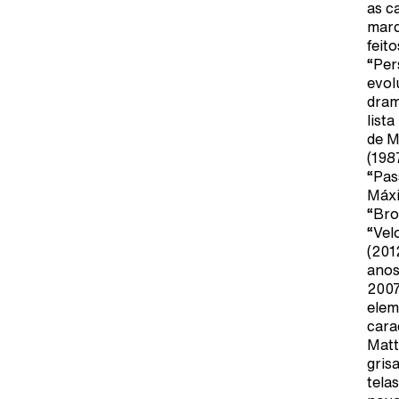
as c
marc
feit
“Per
evol
dram
list
de M
(198
“Pas
Máxi
“Bro
“Vel
(201
anos
2007
elem
cara
Matt
gris
tela