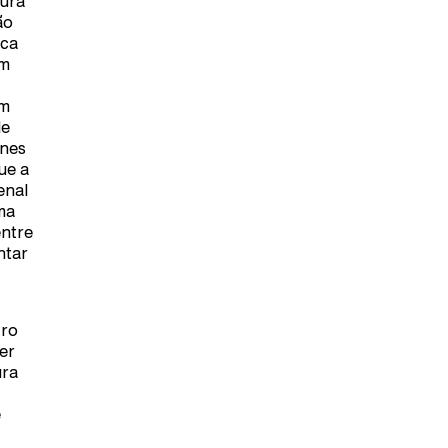
vura
ão
ica
em
om
de
ones
ue a
enal
ma
entre
ntar
vro
er
ura
e