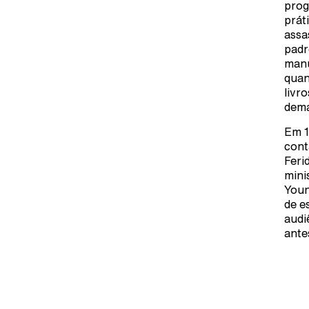
prog
prát
assa
padr
manu
quan
livr
dema
Em 1
cont
Feri
mini
Youn
de e
audi
ante