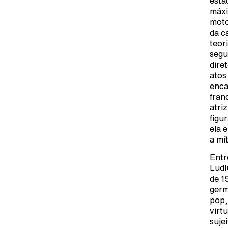
estã
máxi
moto
da c
teor
segu
dire
atos
enca
fran
atri
figu
ela 
a mí
Entr
Ludl
de 1
germ
pop,
virt
suje