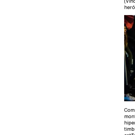
(Vin
heró
Com 
mont
hipe
timb