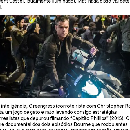
cent Cassel, igualmente iluminado). Mas nada disso vai dete
i.
inteligência, Greengrass (corroteirista com Christopher R
a um jogo de gato e rato levando consigo estratégias
rrealistas que depurou filmando “Capitão Phillips” (2013). O
re documental dos dois episódios Bourne que rodou antes