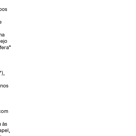
mbos
e
ma
sejo
fera”
,
7),
 nos
 com
u às
apel,