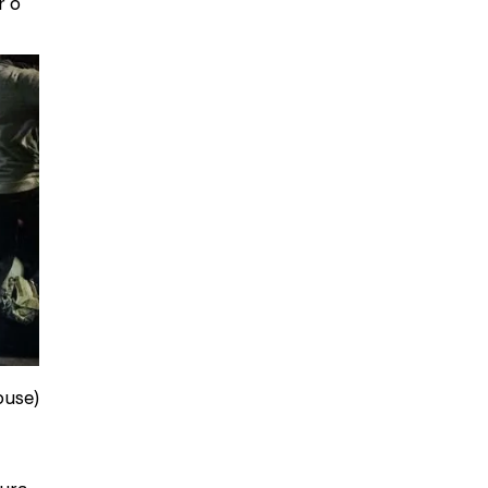
r o
ouse)