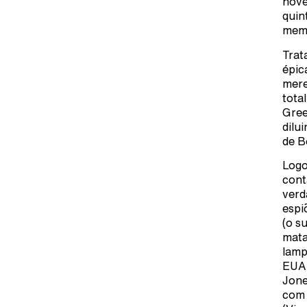
nove
quin
memó
Trat
épic
mere
tota
Gree
dilu
de B
Logo
cont
verd
espi
(o s
mata
lamp
EUA 
Jone
com 