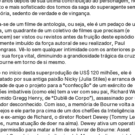
 anos depois de sua última contribuição ao personagem, n
to e mais sofisticado dos tomos da saga do superagente se
ria, sedento de verdade e de vingança.
a-se de um filme de antologia, ou seja, ele é um pedaço de 
a, um quadrante de um coletivo de filmes que precisam (e
cem) ser vistos ou revistos antes da fruição deste episódio
lmente imbuído da força autoral de seu realizador, Paul
ngrass. Vê-lo sem qualquer intimidade com os anteriores 
ir sua força vital, diminuindo a grandiosidade trágica da cru
ourne em torno de si mesmo.
 no início desta superprodução de US$ 120 milhões, ele é
atado por sua antiga paixão Nicky (Julia Stiles) e arranca d
ade de que o projeto para a “confecção” de um exército de
ões imbatíveis (como ele) tem a ver com seu pai, Richard 
umido Gregg Henry, de “Dublê de Corpo”), assassinado por
dor desconhecido. Com isso, a memória de Bourne volta a 
ejos e ele parte pra cima de um dos chefões da Inteligência
e ex-amigo de Richard, o diretor Robert Dewey (Tommy Le
s, numa atuação de doer na alma). Dewey ativa um operat
permissão para matar a fim de se livrar de Bourne: Asset