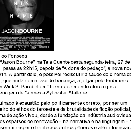
igo Fonseca
“Jason Bourne” na Tela Quente desta segunda-feira, 27 de
: passa às 22h15, depois de “A dona do pedaço”, a nova no
21h. A partir dele, é possível rediscutir a saúde do cinema d
, que anda numa fase de bonança, a julgar pelo fenômeno 
n Wick 3: Parabellum” tornou-se mundo afora e pela
nagem de Cannes a Sylvester Stallone.
ulhado à exaustão pelo politicamente correto, por ser um
eiro do ethos do faroeste e da brutalidade da ficção policial
ma de ação viveu, desde a fundação da indústria audiovisua
os esparsos de renovação – na narrativa e na linguagem – 
seram respeito frente aos outros gêneros e até influencia