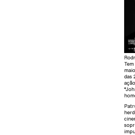
Rodr
Tem 
maio
das 
ação
“Joh
home
Patr
herd
cine
sopr
impu