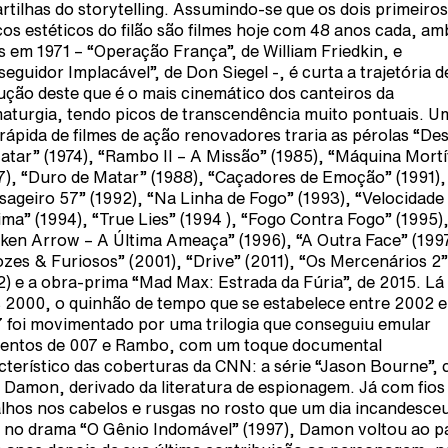
artilhas do storytelling. Assumindo-se que os dois primeiros
os estéticos do filão são filmes hoje com 48 anos cada, a
os em 1971 – “Operação França”, de William Friedkin, e
seguidor Implacável”, de Don Siegel -, é curta a trajetória d
ução deste que é o mais cinemático dos canteiros da
aturgia, tendo picos de transcendência muito pontuais. U
a rápida de filmes de ação renovadores traria as pérolas “De
atar” (1974), “Rambo II – A Missão” (1985), “Máquina Mortí
7), “Duro de Matar” (1988), “Caçadores de Emoção” (1991),
sageiro 57” (1992), “Na Linha de Fogo” (1993), “Velocidade
ma” (1994), “True Lies” (1994 ), “Fogo Contra Fogo” (1995)
ken Arrow – A Última Ameaça” (1996), “A Outra Face” (199
ozes & Furiosos” (2001), “Drive” (2011), “Os Mercenários 2”
2) e a obra-prima “Mad Max: Estrada da Fúria”, de 2015. Lá
 2000, o quinhão de tempo que se estabelece entre 2002 e
 foi movimentado por uma trilogia que conseguiu emular
entos de 007 e Rambo, com um toque documental
cterístico das coberturas da CNN: a série “Jason Bourne”,
 Damon, derivado da literatura de espionagem. Já com fios
alhos nos cabelos e rusgas no rosto que um dia incandesce
s no drama “O Gênio Indomável” (1997), Damon voltou ao p