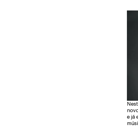
Nest
novo
e já
músi