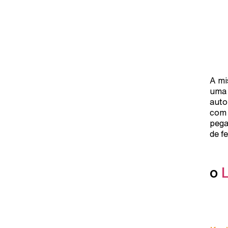
A mi
uma 
auto
com 
pega
de f
o