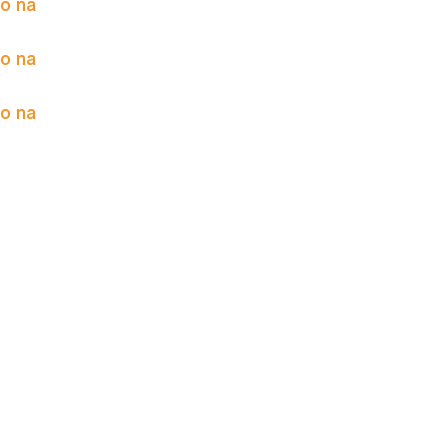
to na
to na
to na