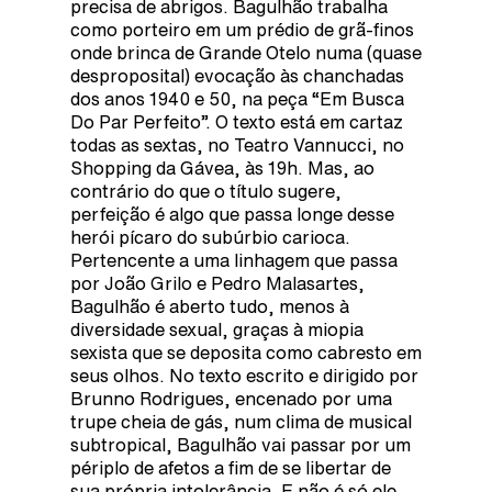
precisa de abrigos. Bagulhão trabalha
como porteiro em um prédio de grã-finos
onde brinca de Grande Otelo numa (quase
desproposital) evocação às chanchadas
dos anos 1940 e 50, na peça “Em Busca
Do Par Perfeito”. O texto está em cartaz
todas as sextas, no Teatro Vannucci, no
Shopping da Gávea, às 19h. Mas, ao
contrário do que o título sugere,
perfeição é algo que passa longe desse
herói pícaro do subúrbio carioca.
Pertencente a uma linhagem que passa
por João Grilo e Pedro Malasartes,
Bagulhão é aberto tudo, menos à
diversidade sexual, graças à miopia
sexista que se deposita como cabresto em
seus olhos. No texto escrito e dirigido por
Brunno Rodrigues, encenado por uma
trupe cheia de gás, num clima de musical
subtropical, Bagulhão vai passar por um
périplo de afetos a fim de se libertar de
sua própria intolerância. E não é só ele