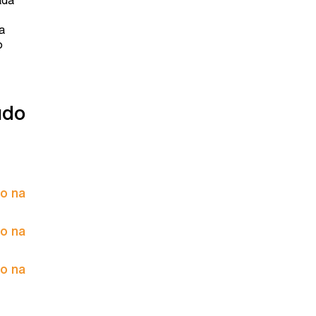
ada
a
o
údo
to na
to na
to na