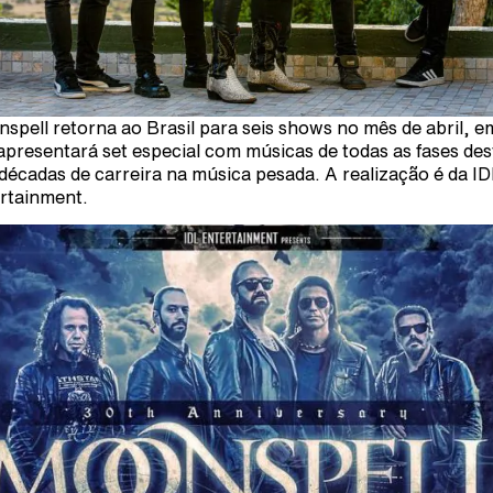
spell retorna ao Brasil para seis shows no mês de abril, e
apresentará set especial com músicas de todas as fases des
 décadas de carreira na música pesada. A realização é da I
rtainment.