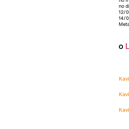
no i
no d
12/0
14/0
Meta
o
Kavi
Kavi
Kavi