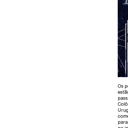
Os p
estã
pass
Colô
Urug
come
para