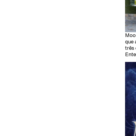
Moon
que 
três
Ente