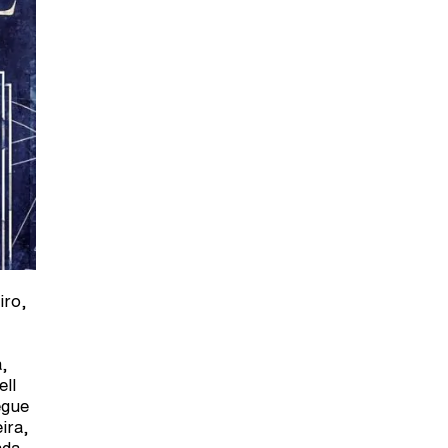
iro,
a,
ell
egue
ira,