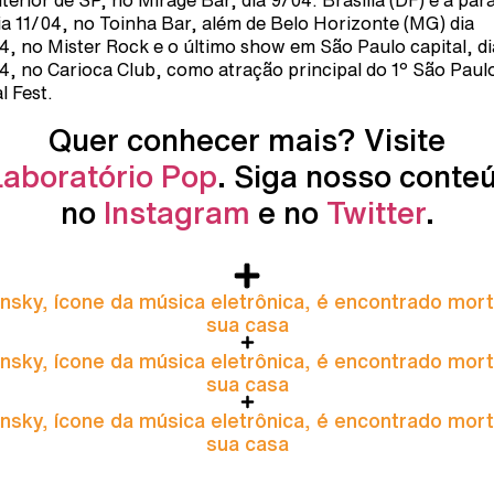
nterior de SP, no Mirage Bar, dia 9/04. Brasília (DF) é a par
ia 11/04, no Toinha Bar, além de Belo Horizonte (MG) dia
4, no Mister Rock e o último show em São Paulo capital, di
4, no Carioca Club, como atração principal do 1º São Paul
l Fest.
Quer conhecer mais? Visite
Laboratório Pop
. Siga nosso conte
no
Instagram
e no
Twitter
.
nsky, ícone da música eletrônica, é encontrado mor
sua casa
nsky, ícone da música eletrônica, é encontrado mor
sua casa
nsky, ícone da música eletrônica, é encontrado mor
sua casa