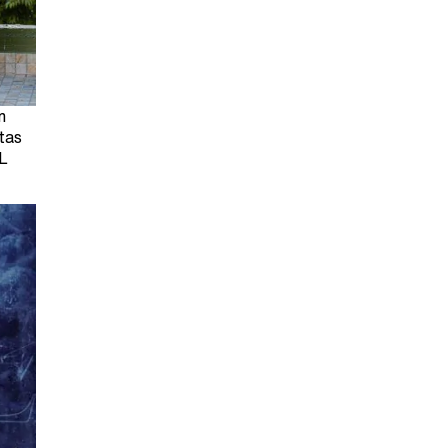
m
tas
DL