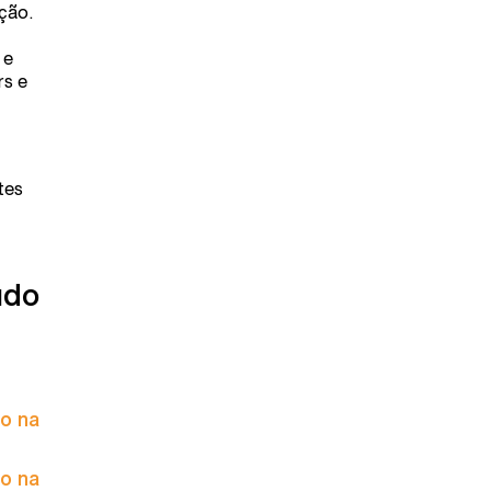
ção.
 e
s e
tes
údo
to na
to na