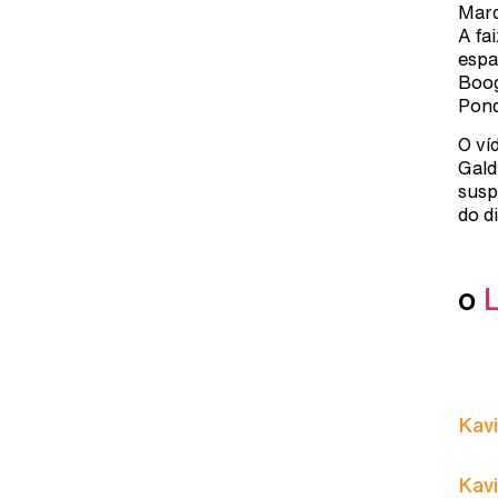
Marq
A fa
espa
Boog
Pond
O ví
Gald
susp
do d
o
Kavi
Kavi