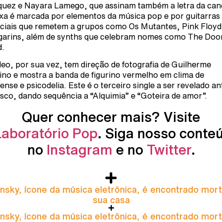
uez e Nayara Lamego, que assinam também a letra da can
ixa é marcada por elementos da música pop e por guitarras
ciais que remetem a grupos como Os Mutantes, Pink Floyd
arins, além de synths que celebram nomes como The Door
.
deo, por sua vez, tem direção de fotografia de Guilherme
ino e mostra a banda de figurino vermelho em clima de
ense e psicodelia. Este é o terceiro single a ser revelado an
isco, dando sequência a “Alquimia” e “Goteira de amor”.
Quer conhecer mais? Visite
Laboratório Pop
. Siga nosso conte
no
Instagram
e no
Twitter
.
nsky, ícone da música eletrônica, é encontrado mor
sua casa
nsky, ícone da música eletrônica, é encontrado mor