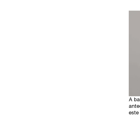
A ba
ante
este