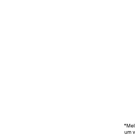
“Mel
um v