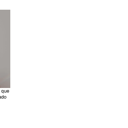
e que
ado