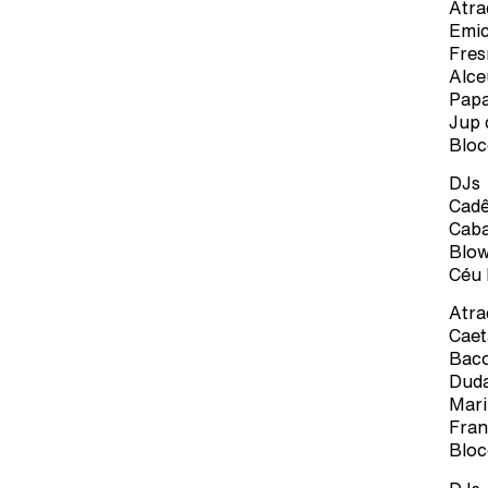
Atra
Emic
Fres
Alce
Papa
Jup 
Bloc
DJs
Cadê
Caba
Blo
Céu 
Atra
Caet
Baco
Duda
Mari
Fran
Bloc