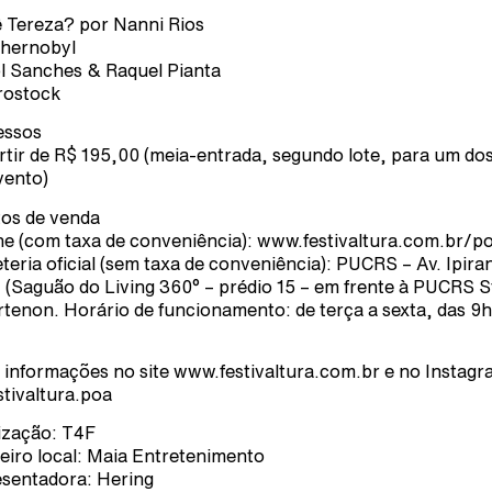
 Tereza? por Nanni Rios
hernobyl
l Sanches & Raquel Pianta
rostock
essos
rtir de R$ 195,00 (meia-entrada, segundo lote, para um dos
vento)
os de venda
ne (com taxa de conveniência): www.festivaltura.com.br/p
eteria oficial (sem taxa de conveniência): PUCRS – Av. Ipira
 (Saguão do Living 360° – prédio 15 – em frente à PUCRS S
rtenon. Horário de funcionamento: de terça a sexta, das 9h
 informações no site www.festivaltura.com.br e no Instag
tivaltura.poa
ização: T4F
eiro local: Maia Entretenimento
sentadora: Hering