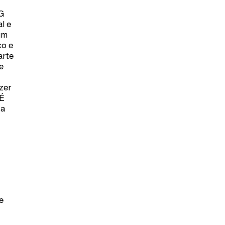
NG
l e
um
co e
arte
e
zer
 É
ta
e