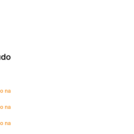
údo
to na
to na
to na