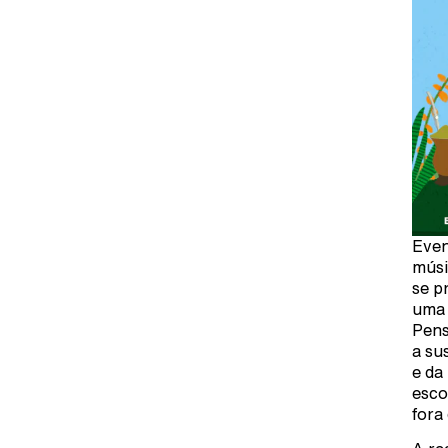
Even
músi
se p
uma 
Pens
a su
e da
esco
fora