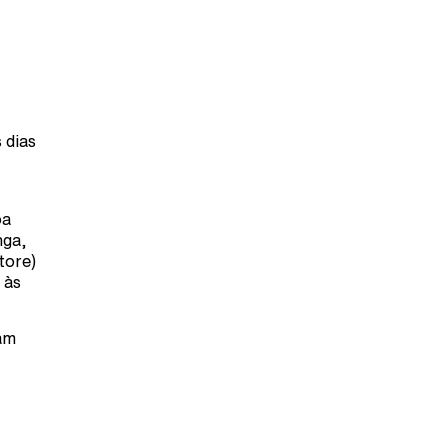
 dias
oa
nga,
tore)
 às
ram