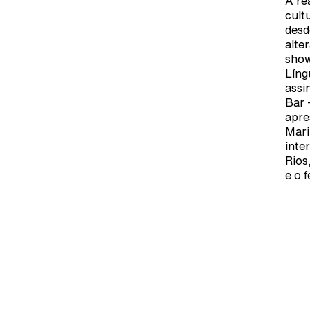
A re
cult
desd
alte
show
Líng
assi
Bar 
apre
Mari
inte
Rios
e o 