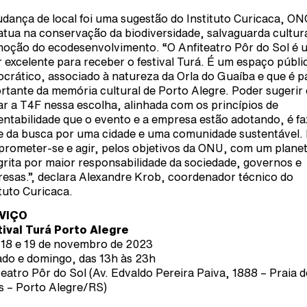
dança de local foi uma sugestão do Instituto Curicaca, O
atua na conservação da biodiversidade, salvaguarda cultura
oção do ecodesenvolvimento. “O Anfiteatro Pôr do Sol é 
r excelente para receber o festival Turá. É um espaço públi
crático, associado à natureza da Orla do Guaíba e que é p
rtante da memória cultural de Porto Alegre. Poder sugerir 
ar a T4F nessa escolha, alinhada com os princípios de
entabilidade que o evento e a empresa estão adotando, é fa
e da busca por uma cidade e uma comunidade sustentável.
rometer-se e agir, pelos objetivos da ONU, com um plane
grita por maior responsabilidade da sociedade, governos e
esas.”, declara Alexandre Krob, coordenador técnico do
ituto Curicaca.
VIÇO
ival Turá Porto Alegre
 18 e 19 de novembro de 2023
do e domingo, das 13h às 23h
teatro Pôr do Sol (Av. Edvaldo Pereira Paiva, 1888 – Praia d
s – Porto Alegre/RS)