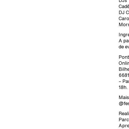
DJs
Cadê
DJ C
Caro
Mor
Ingr
A pa
de e
Pont
Onli
Bilh
6681
– Pa
18h.
Mais
@fes
Real
Parc
Apre