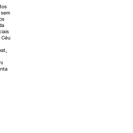
tos
, sem
os
da
iais
e Céu
at,
ni
anta