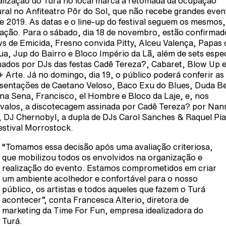
alização do Turá no local marca a retomada da ocupação
ural no Anfiteatro Pôr do Sol, que não recebe grandes even
e 2019. As datas e o line-up do festival seguem os mesmos
ração. Para o sábado, dia 18 de novembro, estão confirmad
s de Emicida, Fresno convida Pitty, Alceu Valença, Papas 
ua, Jup do Bairro e Bloco Império da Lã, além de sets espec
nados por DJs das festas Cadê Tereza?, Cabaret, Blow Up 
+ Arte. Já no domingo, dia 19, o público poderá conferir as
sentações de Caetano Veloso, Baco Exu do Blues, Duda Be
na Sena, Francisco, el Hombre e Bloco da Laje, e, nos
rvalos, a discotecagem assinada por Cadê Tereza? por Nan
, DJ Chernobyl, a dupla de DJs Carol Sanches & Raquel Pi
festival Morrostock.
“Tomamos essa decisão após uma avaliação criteriosa,
que mobilizou todos os envolvidos na organização e
realização do evento. Estamos comprometidos em criar
um ambiente acolhedor e confortável para o nosso
público, os artistas e todos aqueles que fazem o Turá
acontecer”, conta Francesca Alterio, diretora de
marketing da Time For Fun, empresa idealizadora do
Turá.