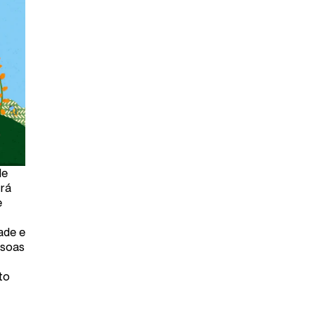
de
urá
e
ade e
ssoas
to