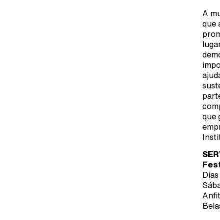
A mu
que 
prom
luga
demo
impo
ajud
sust
part
comp
que 
empr
Inst
SER
Fest
Dias
Sába
Anfi
Bela