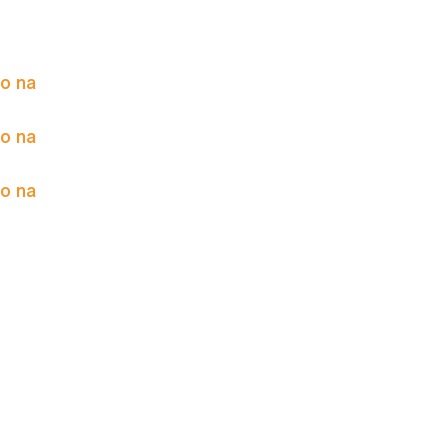
to na
to na
to na