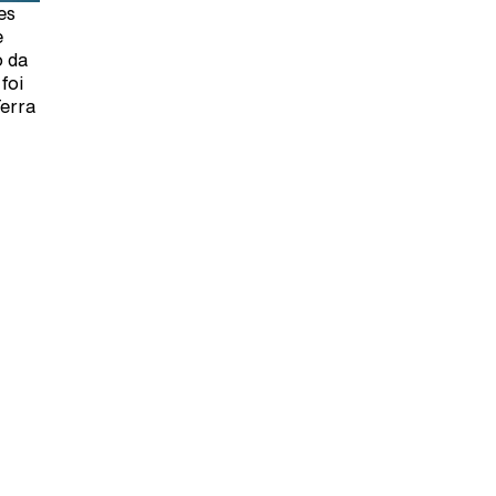
es
e
o da
foi
erra