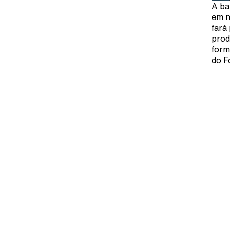
A ba
em n
fará
prod
form
do F