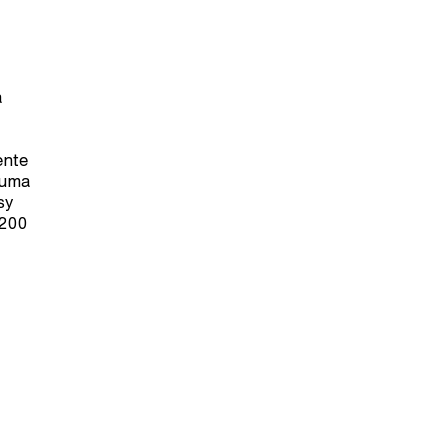
a
ente
 uma
sy
 200