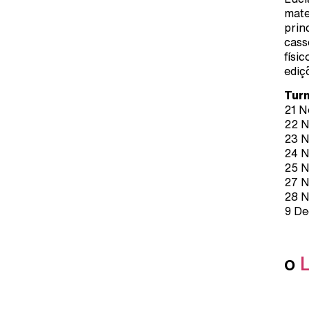
mate
prin
cass
físi
ediçõ
Tur
21 N
22 N
23 N
24 N
25 N
27 N
28 N
9 De
o