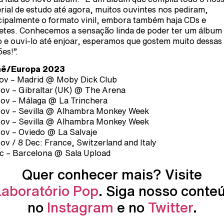
rial de estudo até agora, muitos ouvintes nos pediram,
cipalmente o formato vinil, embora também haja CDs e
etes. Conhecemos a sensação linda de poder ter um álbum
co e ouvi-lo até enjoar, esperamos que gostem muito dessas
es!”.
nê/Europa 2023
ov – Madrid @ Moby Dick Club
ov – Gibraltar (UK) @ The Arena
ov – Málaga @ La Trinchera
ov – Sevilla @ Alhambra Monkey Week
ov – Sevilla @ Alhambra Monkey Week
ov – Oviedo @ La Salvaje
ov / 8 Dec: France, Switzerland and Italy
c – Barcelona @ Sala Upload
Quer conhecer mais? Visite
Laboratório Pop
. Siga nosso conte
no
Instagram
e no
Twitter
.