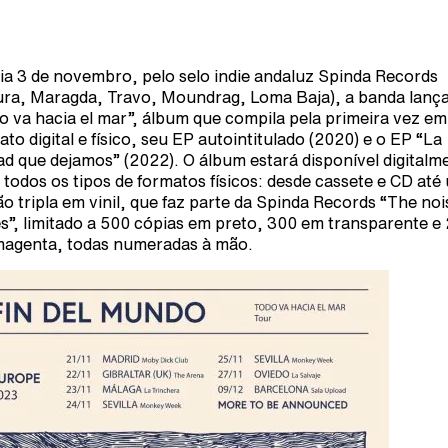
ia 3 de novembro, pelo selo indie andaluz Spinda Records
ra, Maragda, Travo, Moundrag, Loma Baja), a banda lanç
o va hacia el mar”, álbum que compila pela primeira vez em
ato digital e físico, seu EP autointitulado (2020) e o EP “La
ad que dejamos” (2022). O álbum estará disponível digitalm
 todos os tipos de formatos físicos: desde cassete e CD até
ão tripla em vinil, que faz parte da Spinda Records “The noi
es”, limitado a 500 cópias em preto, 300 em transparente e
agenta, todas numeradas à mão.