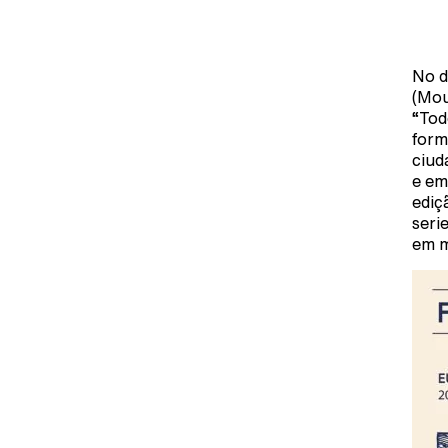
No d
(Mou
“Tod
form
ciud
e em
ediç
seri
em m