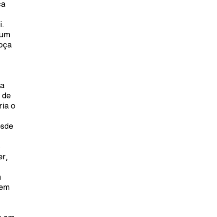
ca
i.
 um
moça
da
 de
ria o
esde
c
er,
m
 em