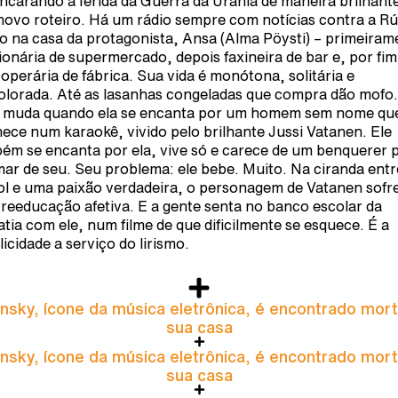
ncarando a ferida da Guerra da Urânia de maneira brilhant
novo roteiro. Há um rádio sempre com notícias contra a Rú
do na casa da protagonista, Ansa (Alma Pöysti) – primeiram
ionária de supermercado, depois faxineira de bar e, por fim
operária de fábrica. Sua vida é monótona, solitária e
lorada. Até as lasanhas congeladas que compra dão mofo
 muda quando ela se encanta por um homem sem nome qu
ece num karaokê, vivido pelo brilhante Jussi Vatanen. Ele
ém se encanta por ela, vive só e carece de um benquerer 
ar de seu. Seu problema: ele bebe. Muito. Na ciranda entr
ol e uma paixão verdadeira, o personagem de Vatanen sofr
reeducação afetiva. E a gente senta no banco escolar da
tia com ele, num filme de que dificilmente se esquece. É a
licidade a serviço do lirismo.
nsky, ícone da música eletrônica, é encontrado mor
sua casa
nsky, ícone da música eletrônica, é encontrado mor
sua casa