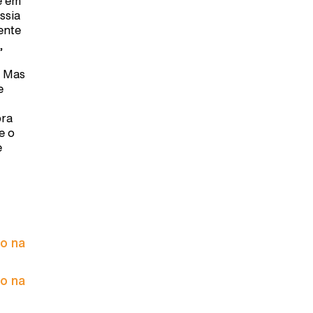
e em
ssia
ente
,
. Mas
e
pra
e o
e
to na
to na