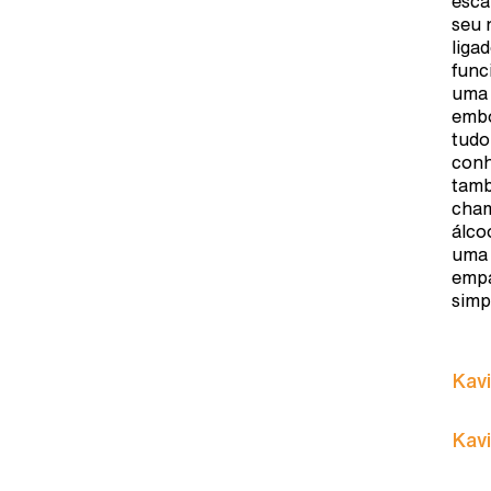
esca
seu 
liga
func
uma 
embo
tudo
conh
tamb
cham
álco
uma 
empa
simp
Kavi
Kavi