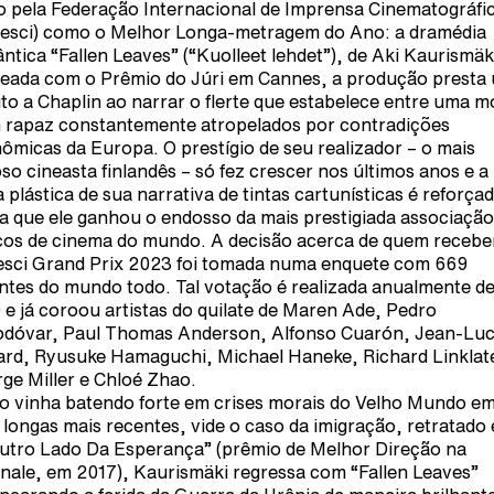
to pela Federação Internacional de Imprensa Cinematográfi
resci) como o Melhor Longa-metragem do Ano: a dramédia
ntica “Fallen Leaves” (“Kuolleet lehdet”), de Aki Kaurismäk
eada com o Prêmio do Júri em Cannes, a produção presta
uto a Chaplin ao narrar o flerte que estabelece entre uma 
 rapaz constantemente atropelados por contradições
ômicas da Europa. O prestígio de seu realizador – o mais
so cineasta finlandês – só fez crescer nos últimos anos e a
a plástica de sua narrativa de tintas cartunísticas é reforça
a que ele ganhou o endosso da mais prestigiada associação
icos de cinema do mundo. A decisão acerca de quem recebe
esci Grand Prix 2023 foi tomada numa enquete com 669
ntes do mundo todo. Tal votação é realizada anualmente d
 e já coroou artistas do quilate de Maren Ade, Pedro
dóvar, Paul Thomas Anderson, Alfonso Cuarón, Jean-Lu
rd, Ryusuke Hamaguchi, Michael Haneke, Richard Linklat
ge Miller e Chloé Zhao.
 vinha batendo forte em crises morais do Velho Mundo e
 longas mais recentes, vide o caso da imigração, retratado
utro Lado Da Esperança” (prêmio de Melhor Direção na
inale, em 2017), Kaurismäki regressa com “Fallen Leaves”