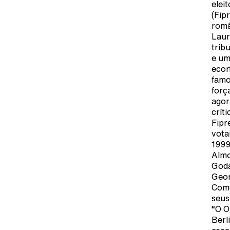
elei
(Fip
româ
Laur
trib
e um
econ
famo
forç
agor
crít
Fipr
vota
1999
Almo
Goda
Geor
Como
seus
“O O
Berl