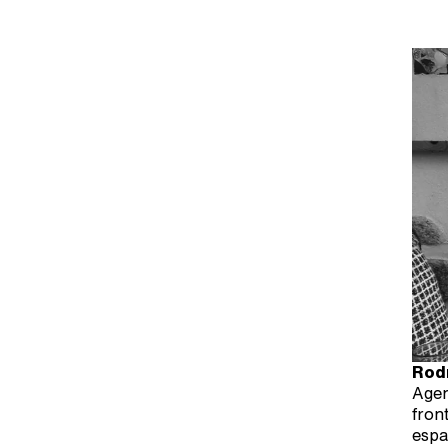
Rod
Agen
fron
espa