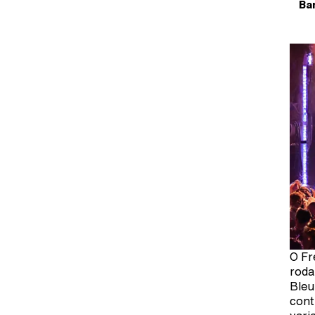
Ba
O Fr
roda
Bleu
cont