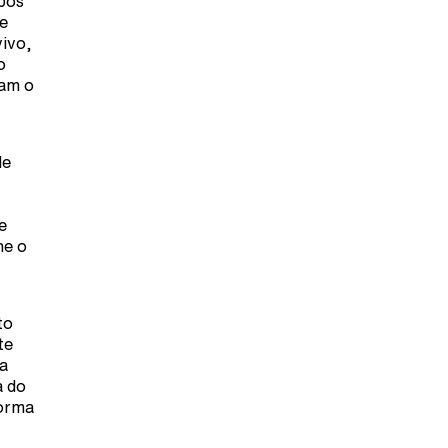
pós
e
ivo,
o
tam o
de
e
ne o
to
te
a
a do
forma