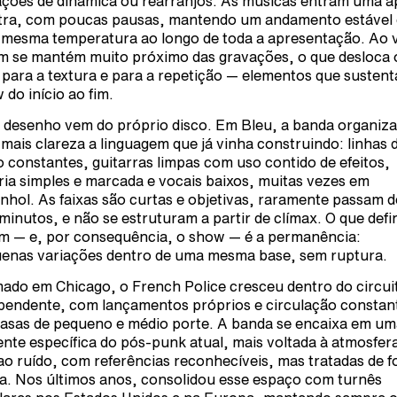
ações de dinâmica ou rearranjos. As músicas entram uma a
tra, com poucas pausas, mantendo um andamento estável 
mesma temperatura ao longo de toda a apresentação. Ao v
m se mantém muito próximo das gravações, o que desloca 
 para a textura e para a repetição — elementos que susten
 do início ao fim.
 desenho vem do próprio disco. Em Bleu, a banda organiza
mais clareza a linguagem que já vinha construindo: linhas 
o constantes, guitarras limpas com uso contido de efeitos,
ria simples e marcada e vocais baixos, muitas vezes em
nhol. As faixas são curtas e objetivas, raramente passam d
 minutos, e não se estruturam a partir de clímax. O que defi
m — e, por consequência, o show — é a permanência:
enas variações dentro de uma mesma base, sem ruptura.
ado em Chicago, o French Police cresceu dentro do circui
pendente, com lançamentos próprios e circulação constan
asas de pequeno e médio porte. A banda se encaixa em um
ente específica do pós-punk atual, mais voltada à atmosfer
ao ruído, com referências reconhecíveis, mas tratadas de 
ta. Nos últimos anos, consolidou esse espaço com turnês