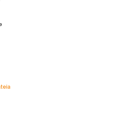
o
e
teia