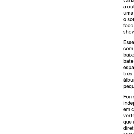
vari
a ou
uma 
o so
foco
show
Esse
com 
baix
bate
espa
três
álbu
pequ
Form
inde
em c
vert
que 
dire