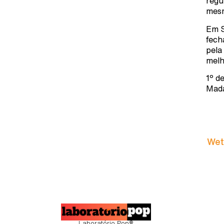
regu
mesm
Em S
fech
pela
melh
1º d
Mada
Wet
Laboratório Pop®