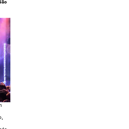
São
m
o,