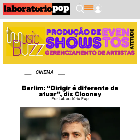
CINEMA
Berlim: “Dirigir é diferente de
atuar”, diz Clooney
Por Laboratório Pop