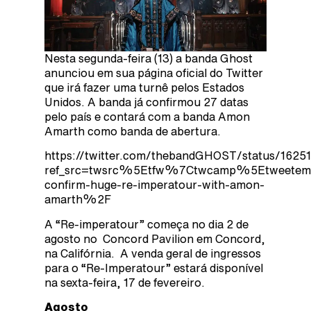
Nesta segunda-feira (13) a banda Ghost
anunciou em sua página oficial do Twitter
que irá fazer uma turnê pelos Estados
Unidos. A banda já confirmou 27 datas
pelo país e contará com a banda Amon
Amarth como banda de abertura.
https://twitter.com/thebandGHOST/status/162
ref_src=twsrc%5Etfw%7Ctwcamp%5Etweetem
confirm-huge-re-imperatour-with-amon-
amarth%2F
A “Re-imperatour” começa no dia 2 de
agosto no Concord Pavilion em Concord,
na Califórnia. A venda geral de ingressos
para o “Re-Imperatour” estará disponível
na sexta-feira, 17 de fevereiro.
Agosto