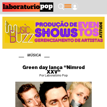
MÚSICA
Green day lança “Nimrod
XXV”
Por Laboratório Pop