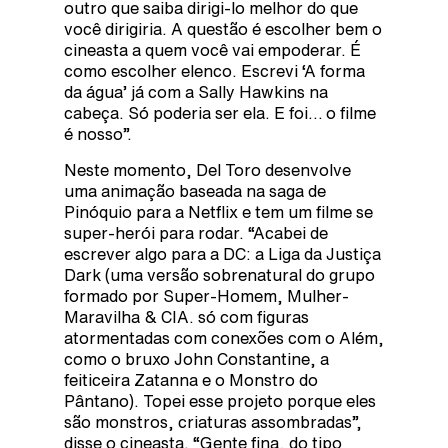
outro que saiba dirigi-lo melhor do que
você dirigiria. A questão é escolher bem o
cineasta a quem você vai empoderar. É
como escolher elenco. Escrevi ‘A forma
da água’ já com a Sally Hawkins na
cabeça. Só poderia ser ela. E foi… o filme
é nosso”.
Neste momento, Del Toro desenvolve
uma animação baseada na saga de
Pinóquio para a Netflix e tem um filme se
super-herói para rodar. “Acabei de
escrever algo para a DC: a Liga da Justiça
Dark (uma versão sobrenatural do grupo
formado por Super-Homem, Mulher-
Maravilha & CIA. só com figuras
atormentadas com conexões com o Além,
como o bruxo John Constantine, a
feiticeira Zatanna e o Monstro do
Pântano). Topei esse projeto porque eles
são monstros, criaturas assombradas”,
disse o cineasta. “Gente fina, do tipo