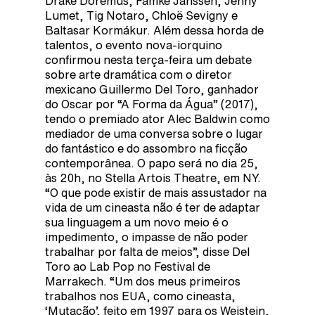
Drake Doremus, Famke Janssen, Jenny
Lumet, Tig Notaro, Chloë Sevigny e
Baltasar Kormákur. Além dessa horda de
talentos, o evento nova-iorquino
confirmou nesta terça-feira um debate
sobre arte dramática com o diretor
mexicano Guillermo Del Toro, ganhador
do Oscar por “A Forma da Água” (2017),
tendo o premiado ator Alec Baldwin como
mediador de uma conversa sobre o lugar
do fantástico e do assombro na ficção
contemporânea. O papo será no dia 25,
às 20h, no Stella Artois Theatre, em NY.
“O que pode existir de mais assustador na
vida de um cineasta não é ter de adaptar
sua linguagem a um novo meio é o
impedimento, o impasse de não poder
trabalhar por falta de meios”, disse Del
Toro ao Lab Pop no Festival de
Marrakech. “Um dos meus primeiros
trabalhos nos EUA, como cineasta,
‘Mutação’, feito em 1997 para os Weistein,