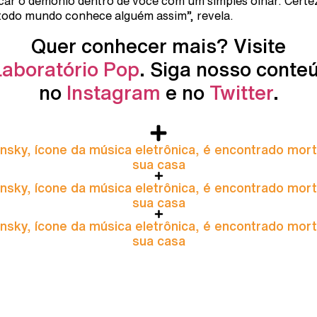
car o demônio dentro de você com um simples olhar. Certe
todo mundo conhece alguém assim”, revela.
Quer conhecer mais? Visite
Laboratório Pop
. Siga nosso conte
no
Instagram
e no
Twitter
.
nsky, ícone da música eletrônica, é encontrado mor
sua casa
nsky, ícone da música eletrônica, é encontrado mor
sua casa
nsky, ícone da música eletrônica, é encontrado mor
sua casa