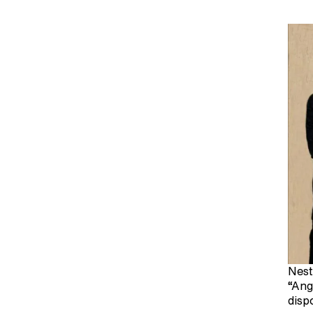
Nest
“Ang
disp