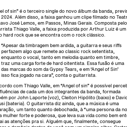
el of sin” é o terceiro single do novo álbum da banda, previ
 2024. Além disso, a faixa ganhou um clipe filmado no Teat
avo José Lemos, em Passos, Minas Gerais. Composta pelo
arrista Thiago Valle, a faixa produzida por Arthur Luiz é um
co hard rock que se encontra com o rock clássico.
“Apesar da timbragem bem ardida, a guitarra e seus riffs
perfazem algo que remete ao classic rock setentista,
enquanto o vocal, tanto em melodia quanto em timbre,
traz uma carga forte de hard oitentista. Essa fusão é uma
das marcas do som da Gypsy Tears, e em ‘Angel of Sin’
isso fica jogado na cara”, conta o guitarrista.
cordo com Thiago Valle, em “Angel of sin” é possível perce
nfluências de cada um dos integrantes da banda, formada
ém por John Laporte (voz), Cleiton Hipólito (baixo) e Davi
si (bateria). O guitarrista diz ainda, que a música é uma
aração, um tanto quanto debochada, à “uma persona da noi
 mulher forte e poderosa, que leva sua vida como bem en
rai as atenções pra si. Alguém que, finalmente, consegue