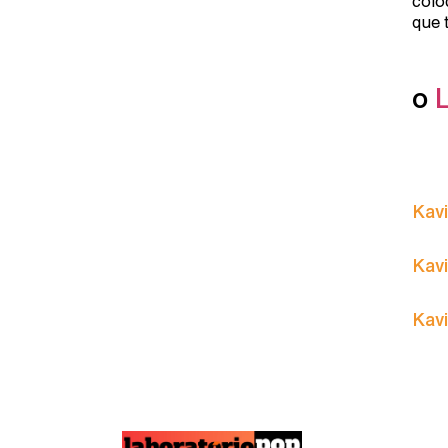
colo
que 
o
Kavi
Kavi
Kavi