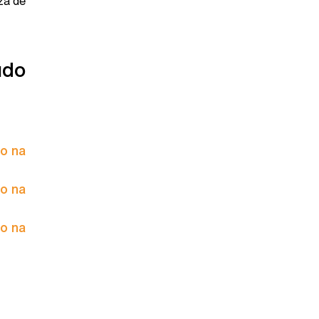
za de
údo
to na
to na
to na