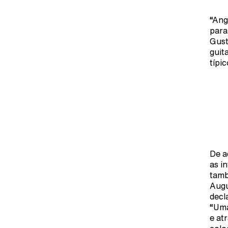
“Ang
para
Gust
guit
típi
De a
as i
tamb
Augu
decl
“Uma
e at