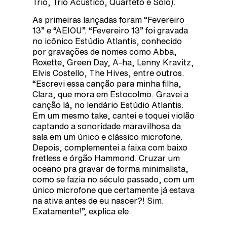
Trio, Trio Acústico, Quarteto e Solo).
As primeiras lançadas foram “Fevereiro
13” e “AEIOU”. “Fevereiro 13” foi gravada
no icônico Estúdio Atlantis, conhecido
por gravações de nomes como Abba,
Roxette, Green Day, A-ha, Lenny Kravitz,
Elvis Costello, The Hives, entre outros.
“Escrevi essa canção para minha filha,
Clara, que mora em Estocolmo. Gravei a
canção lá, no lendário Estúdio Atlantis.
Em um mesmo take, cantei e toquei violão
captando a sonoridade maravilhosa da
sala em um único e clássico microfone.
Depois, complementei a faixa com baixo
fretless e órgão Hammond. Cruzar um
oceano pra gravar de forma minimalista,
como se fazia no século passado, com um
único microfone que certamente já estava
na ativa antes de eu nascer?! Sim.
Exatamente!”, explica ele.