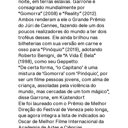
noite, em terras eslavas. Garrone é
consagrado mundialmente por
“Gomorra” (2008) e “Reality” (2012).
Ambos renderam a ele o Grande Prêmio
do Júri de Cannes, fazendo dele um dos
poucos realizadores do mundo a ter dois
troféus desses. Ele ainda brilhou nas
bilheterias com sua versão em carne e
osso para “Pinóquio” (2019), adotando
Roberto Benigni, de “A Vida É Bela”
(1998), como seu Geppetto.
“De certa forma, ‘Io Capitano’ é uma
mistura de ‘Gomorra’ com ‘Pinóquio’, por
ser um filme pessoas jovens, com alma de
criança, assoladas pela violência do
mundo, mas cercadas de um tom mágico”,
disse Garrone, em Küstendorf.
Ele foi laureado com o Prêmio de Melhor
Direção do Festival de Veneza pelo longa,
que agora integra a lista de indicados ao
Oscar de Melhor Filme Internacional da
Academia de Artes e Ciências