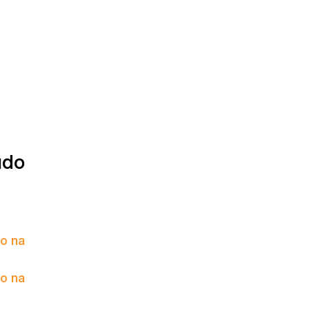
údo
to na
to na