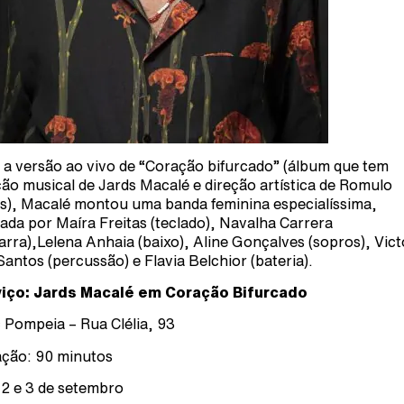
 a versão ao vivo de “Coração bifurcado” (álbum que tem
ção musical de Jards Macalé e direção artística de Romulo
s), Macalé montou uma banda feminina especialíssima,
ada por Maíra Freitas (teclado), Navalha Carrera
tarra),Lelena Anhaia (baixo), Aline Gonçalves (sopros), Vict
Santos (percussão) e Flavia Belchior (bateria).
iço: Jards Macalé em Coração Bifurcado
 Pompeia – Rua Clélia, 93
ção: 90 minutos
 2 e 3 de setembro