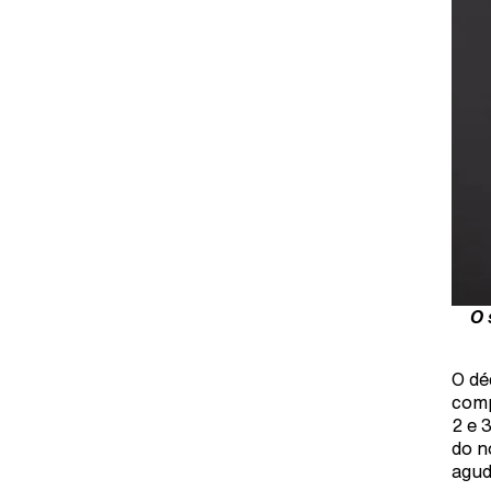
O 
O dé
comp
2 e 
do n
agud