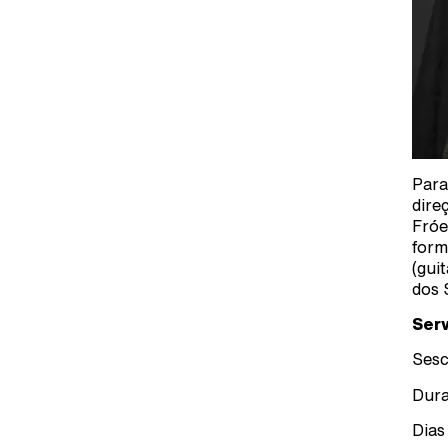
Para
dire
Fróe
form
(gui
dos 
Serv
Sesc
Dura
Dias