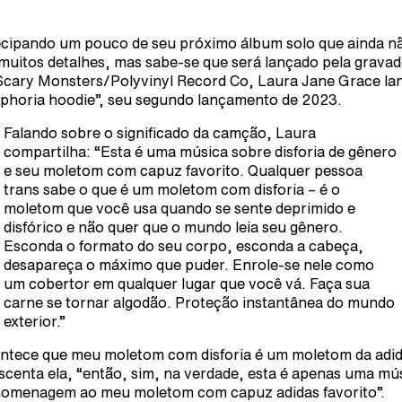
cipando um pouco de seu próximo álbum solo que ainda n
muitos detalhes, mas sabe-se que será lançado pela grava
Scary Monsters/Polyvinyl Record Co, Laura Jane Grace la
phoria hoodie”, seu segundo lançamento de 2023.
Falando sobre o significado da camção, Laura
compartilha: “Esta é uma música sobre disforia de gênero
e seu moletom com capuz favorito. Qualquer pessoa
trans sabe o que é um moletom com disforia – é o
moletom que você usa quando se sente deprimido e
disfórico e não quer que o mundo leia seu gênero.
Esconda o formato do seu corpo, esconda a cabeça,
desapareça o máximo que puder. Enrole-se nele como
um cobertor em qualquer lugar que você vá. Faça sua
carne se tornar algodão. Proteção instantânea do mundo
exterior.”
ntece que meu moletom com disforia é um moletom da adid
scenta ela, “então, sim, na verdade, esta é apenas uma mú
omenagem ao meu moletom com capuz adidas favorito”.