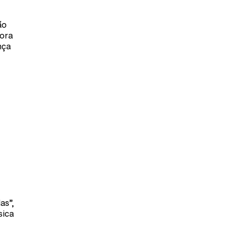
ão
dora
nça
as”,
sica