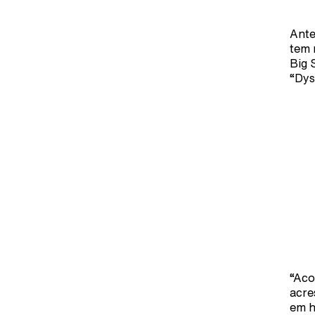
Ante
tem 
Big 
“Dys
“Aco
acre
em h