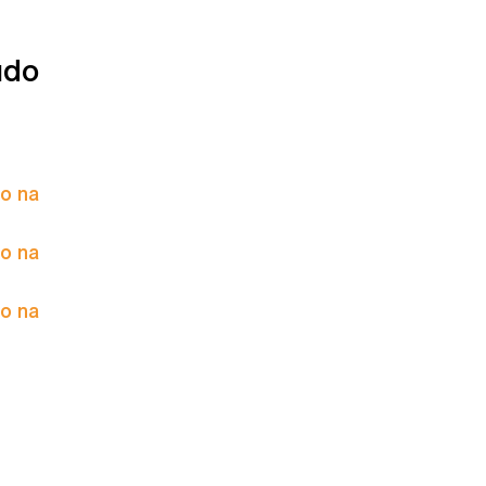
údo
to na
to na
to na