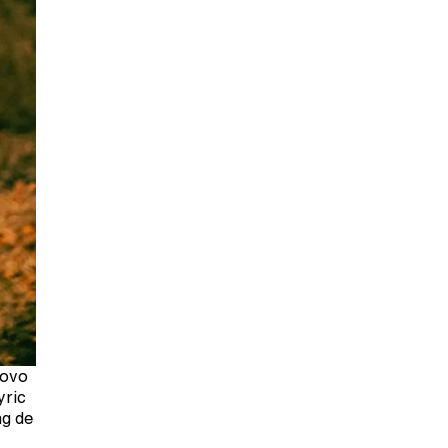
novo
yric
ng de