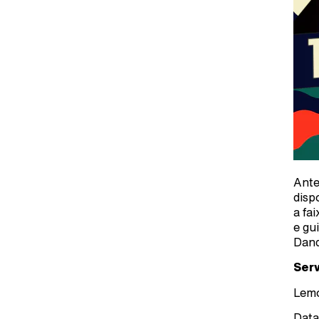
Ante
disp
a fa
e gu
Dand
Serv
Lemo
Data: