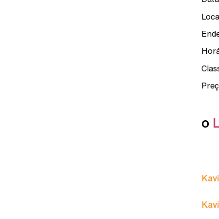
Loca
Ende
Horá
Clas
Preç
o
Kavi
Kavi