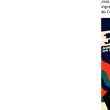
Joia
ingr
do C