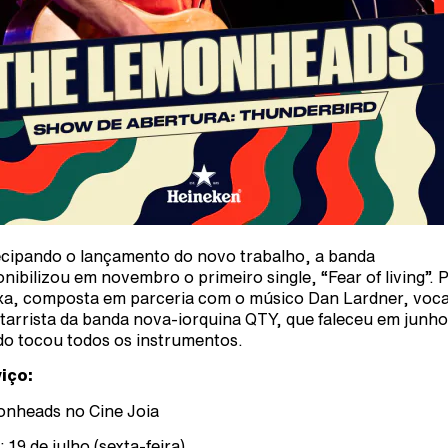
cipando o lançamento do novo trabalho, a banda
onibilizou em novembro o primeiro single, “Fear of living”. 
ixa, composta em parceria com o músico Dan Lardner, voca
itarrista da banda nova-iorquina QTY, que faleceu em junho
o tocou todos os instrumentos.
iço:
nheads no Cine Joia
 19 de julho (sexta-feira)