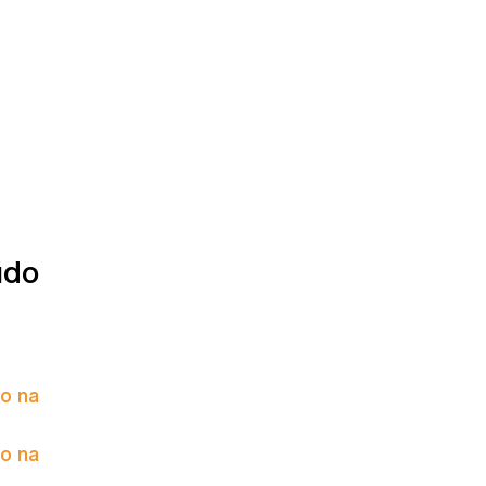
údo
to na
to na