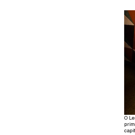
O Le
prim
capi