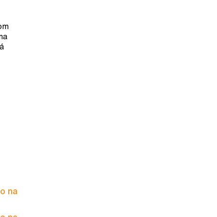
com
ma
já
to na
to na