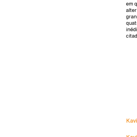
em q
alte
gran
quat
inéd
cita
Kavi
Kavi