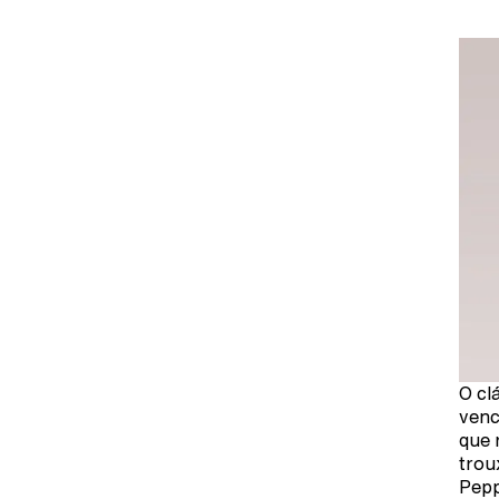
O cl
venc
que 
trou
Pepp