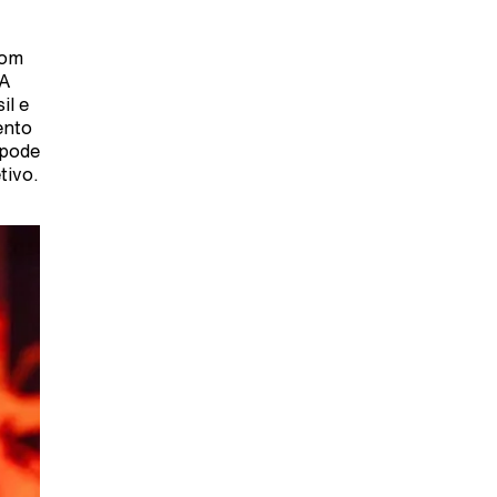
com
 A
il e
ento
 pode
tivo.