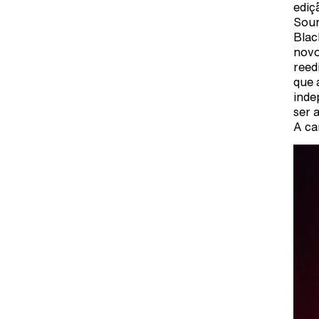
ediç
Soun
Blac
novo
reed
que 
inde
ser 
A ca