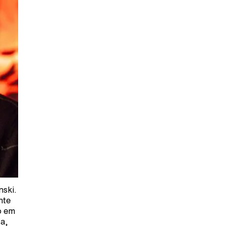
nski.
nte
o em
a,