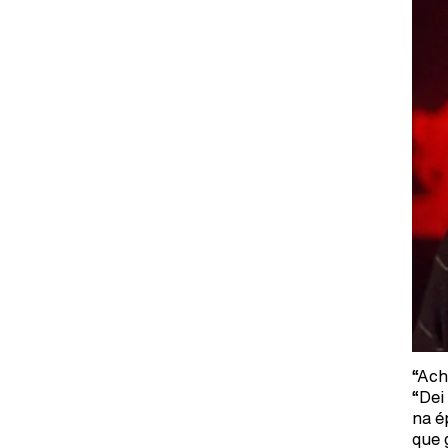
“Ach
“Dei
na é
que 