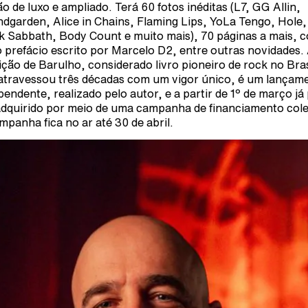
ão de luxo e ampliado. Terá 60 fotos inéditas (L7, GG Allin,
dgarden, Alice in Chains, Flaming Lips, YoLa Tengo, Hole,
k Sabbath, Body Count e muito mais), 70 páginas a mais, 
 prefácio escrito por Marcelo D2, entre outras novidades.
ição de Barulho, considerado livro pioneiro de rock no Bras
atravessou três décadas com um vigor único, é um lançam
pendente, realizado pelo autor, e a partir de 1º de março já
adquirido por meio de uma campanha de financiamento cole
mpanha fica no ar até 30 de abril.