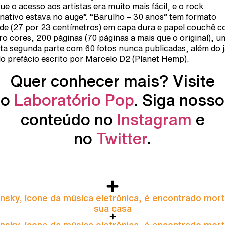
ue o acesso aos artistas era muito mais fácil, e o rock
rnativo estava no auge”. “Barulho – 30 anos” tem formato
de (27 por 23 centímetros) em capa dura e papel couchê 
ro cores, 200 páginas (70 páginas a mais que o original), u
ita segunda parte com 60 fotos nunca publicadas, além do 
do prefácio escrito por Marcelo D2 (Planet Hemp).
Quer conhecer mais? Visite
o
Laboratório Pop
. Siga nosso
conteúdo no
Instagram
e
no
Twitter
.
nsky, ícone da música eletrônica, é encontrado mor
sua casa
nsky, ícone da música eletrônica, é encontrado mor