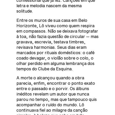
confessional que já fez. Canções em que
letra e melodia nascem da mesma
solitude.
Entre os muros de sua casa em Belo
Horizonte, Lô viveu como quem respira
em compassos. Não se deixava fotografar
à toa, não fazia questão de circular — mas
gravava, escrevia, testava timbres,
revisava harmonias. Seus dias eram
marcados por rituais domésticos: o café
coado devagar, o violão sobre o colo, o
olhar perdido em alguma lembrança dos
tempos do Clube da Esquina.
A morte o alcançou quando a obra
parecia, enfim, encontrar o ponto exato
entre o passado e o porvir. Os álbuns
inéditos revelam um autor que nunca
parou no tempo, mas que tampouco quis
acompanhar o ruído do mundo. Lô
continuava fiel ao milagre da canção