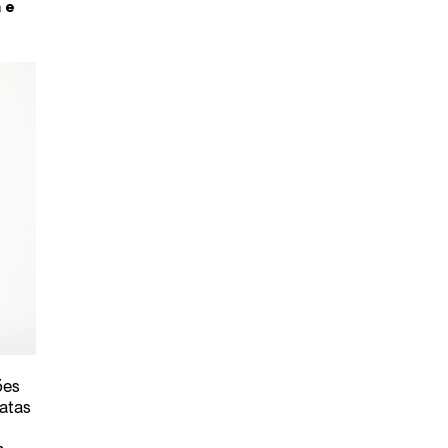
 e
ões
atas