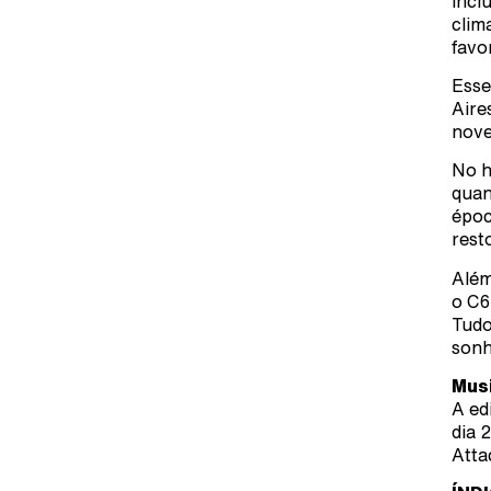
incl
clim
favo
Esse
Aire
nov
No h
quan
époc
rest
Além
o C6
Tudo
sonh
Musi
A ed
dia 
Atta