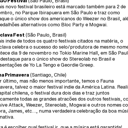
GO Festival
(São Paulo, Brasil)
is novo festival brasileiro está marcado também para 2 de
mbro, no Parque Ibirapuera em São Paulo e traz como
aque o único show dos americanos do Weezer no Brasil, a
edalhões alternativos como Bloc Party e Mogwai.
clava Fest
(São Paulo, Brasil)
is indie de todos os quatro festivais citados na matéria, o
clava celebra o sucesso do selo/produtora de mesmo nome
tece dia 9 de novembro no Tokio Marine Hall, em São Paul
destaque para o único show do Stereolab no Brasil e
sentações de Yo La Tengo e Geordie Greep.
na Primavera
(Santiago, Chile)
r último, mas não menos importante, temos o Fauna
avera, talvez o maior festival indie da América Latina. Real
pital chilena, o festival dura dois dias e traz juntos
icamente todas as grandes atracões dos outros festivais, 
ive Attack, Weezer, Stereolab, Mogwai e outros nomes c
ra, James, etc…, numa verdadeira celebração da boa mús
rnativa.
a é escolher qual festival ir, que a música está garantida!