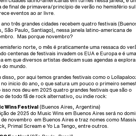
uem cidades latino-americanas em turnês nessa janela, e u
a de final de primavera/princípio de verão no hemisfério sul
rece eventos ao ar livre.
 ano três grandes cidades recebem quatro festivais (Bueno
s, São Paulo, Santiago), nessa janela latino-americana de
embro. Mas porque novembro?
emisferio norte, o mês é praticamente uma ressaca do ver
do centenas de festivais invadem os EUA e Europa e é um
a em que diversos artistas dedicam suas agendas a explora
o do mundo.
 disso, por aqui temos grandes festivais como o Lollapaloo
 no inicio do ano, o que satura um pouco o primeiro semes
 isso nos deu em 2025 quatro grandes festivais que são o
o de todo fã de rock alternativo, ou indie rock:
c Wins Festival
(Buenos Aires, Argentina)
ição de 2025 do Music Wins em Buenos Aires será no dom
2 de novembro em Buenos Aires e traz nomes como Massi
ck, Primal Scream e Yo La Tengo, entre outros.