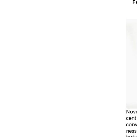
F
Nove
cent
conv
ness