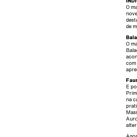
ÍNDI
O ma
nove
dest
de m
Bala
O ma
Bala
acon
com 
apre
Fau
E po
Prim
na ca
prat
Mass
Auro
alte
Agor