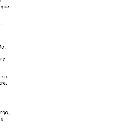
m
 que
s
ão,
a
r o
za e
tre.
ingo,
ve