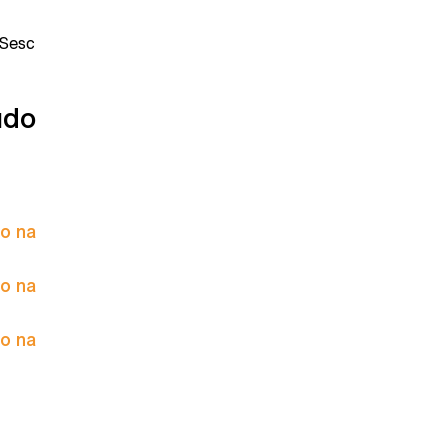
 Sesc
údo
to na
to na
to na