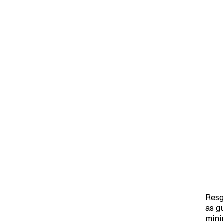
Resg
as g
mini