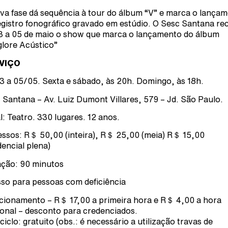
va fase dá sequência à tour do álbum “V” e marca o lança
egistro fonográfico gravado em estúdio. O Sesc Santana re
3 a 05 de maio o show que marca o lançamento do álbum
lore Acústico”
VIÇO
3 a 05/05. Sexta e sábado, às 20h. Domingo, às 18h.
 Santana – Av. Luiz Dumont Villares, 579 – Jd. São Paulo.
l: Teatro. 330 lugares. 12 anos.
essos: R＄ 50,00 (inteira), R＄ 25,00 (meia) R＄ 15,00
dencial plena)
ção: 90 minutos
so para pessoas com deficiência
cionamento – R＄ 17,00 a primeira hora e R＄ 4,00 a hora
ional – desconto para credenciados.
ciclo: gratuito (obs.: é necessário a utilização travas de