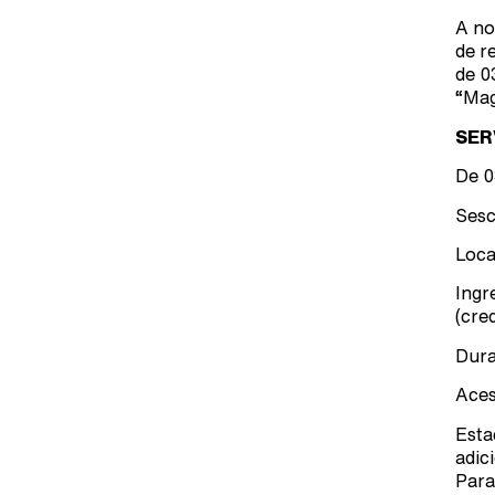
A no
de r
de 0
“Mag
SER
De 0
Sesc
Loca
Ingr
(cre
Dura
Aces
Esta
adic
Para