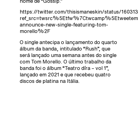
nome de “Gossip.”
https://twitter.com/thisismaneskin/status/1603
ref_src=twsrc%5Etfw%7Ctwcamp%5Etweetem
announce-new-single-featuring-tom-
morello%2F
O single antecipa o lançamento do quarto
álbum da banda, intitulado “Rush”, que
será lançado uma semana antes do single
com Tom Morello. O último trabalho da
banda foi o álbum “Teatro d´ira – vol 1”,
lançado em 2021 e que recebeu quatro
discos de platina na Itália.