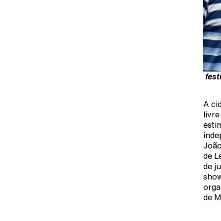
fest
A ci
livr
esti
inde
João
de L
de j
show
orga
de M