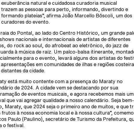
exuberância natural e cuidadosa curadoria musical
trazem as pessoas para perto, informando, divertindo e
formando plateias”, afirma João Marcello Bôscoli, um dos
curadores do evento.
raia do Pontal, ao lado do Centro Histórico, um grande pa
 shows nacionais e internacionais de artistas de diferentes
los, do rock ao soul, do afrobeat ao eletrônico, do jazz de
uarda à música de raiz. Um palco-balsa itinerante, montad
cialmente para o evento, levará alguns dos artistas do festi
 apresentações em comunidades de ilhas e regiões costeir
 distantes da cidade.
aty está muito contente com a presença do Maraty no
ndário de 2024. A cidade vem se destacando por sua
ramação de eventos musicais, e agora recebemos mais um
ival que vai agregar qualidade a nosso calendário. Seja bem-
o, Maraty, que 2024 seja o primeiro ano de muitos, e que t
 frutos à nossa economia local e à nossa cultura”, comemo
os Paulo (Paulino), secretário de Turismo da Prefeitura, q
 o festival.