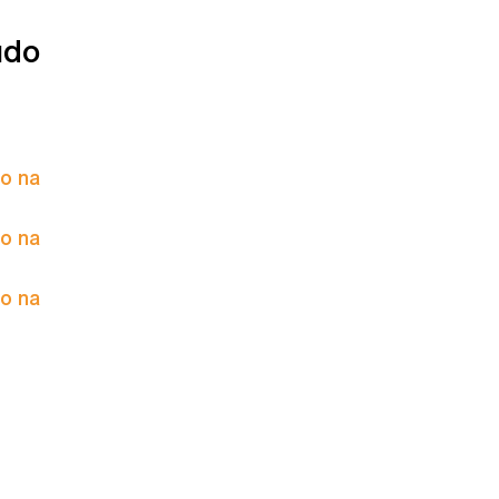
údo
to na
to na
to na