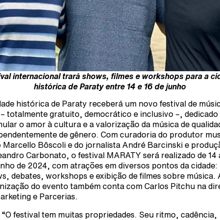
ival internacional trará shows, filmes e workshops para a c
histórica de Paraty entre 14 e 16 de junho
dade histórica de Paraty receberá um novo festival de músi
e – totalmente gratuito, democrático e inclusivo –, dedicado
mular o amor à cultura e a valorização da música de qualida
pendentemente de gênero. Com curadoria do produtor mus
 Marcello Bôscoli e do jornalista André Barcinski e produç
eandro Carbonato, o festival MARATY será realizado de 14 
unho de 2024, com atrações em diversos pontos da cidade:
s, debates, workshops e exibição de filmes sobre música. 
nização do evento também conta com Carlos Pitchu na di
arketing e Parcerias.
“O festival tem muitas propriedades. Seu ritmo, cadência,