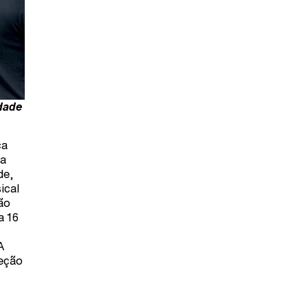
idade
ca
 a
de,
ical
ão
a 16
A
reção