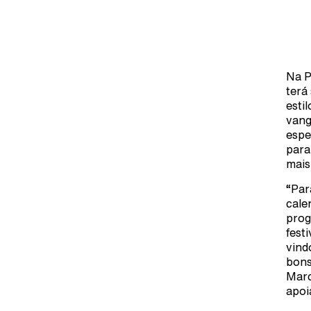
Na P
terá
esti
vang
espe
para
mais
“Par
cale
prog
fest
vind
bons
Marc
apoia