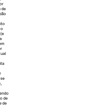
or
u de
gião
ito
 o
 (e
a
tem
er
tual
ita
r
 se
e,
sendo
ho de
e de