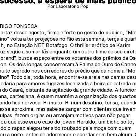
sucesso, à espera de mais públic
Por Laboratório Pop
RIGO FONSECA
artaz desde agosto, firme e forte no gosto do público, “Mo
ino” volta a ter projeções no Rio esta semana, terça e quar
1h, no Estação NET Botafogo. O thriller erótico de Karim
uz segue a somar fãs enquanto um outro filme de seu diret
ebrand”, busca espaço entre os votantes dos prêmios da Os
on. Os dois longas concorreram à Palma de Ouro de Canne
uito segredo nos corredores do prédio que dá nome a “Mo
ino”. Todo dia, toda hora, encontra-se areia nas camas des
edaria para amores fugazes localizada à beira de estrada 
a do Ceará, distante da agitação da grande cidade. A funcio
na, cartesiana, é quem mantém a organização dos quartos
uando fica nervosa. Ri muito. Ri num desatino, tensa, quand
go se aproxima, mas sabe se zangar com clientes que inve
ulpas, fazem orgias ou arranjam motivos para não pagar.
ou que esse era o caso do jovem Heraldo, um bicho solto,
do o rapaz alegou ter sido roubado pela moça com quem
ou a noite, antes de adormecer e acordar sem bem algum. 