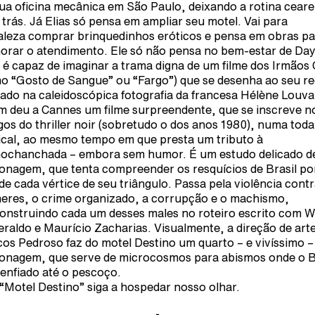
sua oficina mecânica em São Paulo, deixando a rotina cear
 trás. Já Elias só pensa em ampliar seu motel. Vai para
aleza comprar brinquedinhos eróticos e pensa em obras pa
orar o atendimento. Ele só não pensa no bem-estar de Da
é capaz de imaginar a trama digna de um filme dos Irmãos
o “Gosto de Sangue” ou “Fargo”) que se desenha ao seu re
ado na caleidoscópica fotografia da francesa Hélène Louva
m deu a Cannes um filme surpreendente, que se inscreve n
gos do thriller noir (sobretudo o dos anos 1980), numa toda
ical, ao mesmo tempo em que presta um tributo à
ochanchada – embora sem humor. É um estudo delicado d
onagem, que tenta compreender os resquícios de Brasil po
 de cada vértice de seu triângulo. Passa pela violência contr
eres, o crime organizado, a corrupção e o machismo,
onstruindo cada um desses males no roteiro escrito com W
raldo e Maurício Zacharias. Visualmente, a direção de art
os Pedroso faz do motel Destino um quarto – e vivíssimo –
onagem, que serve de microcosmos para abismos onde o B
 enfiado até o pescoço.
“Motel Destino” siga a hospedar nosso olhar.