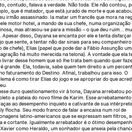
ito, contudo, falava a verdade. Não toda. Ele não contou, p
plo, que é matador, que está jurado de morte e que acabo
seu irmão assassinado. Ia matar um francês que mora na re
ele motor hotel, a mando de sua chefe, numa organização
inosa, mas atrasou-se para a missão – o que deu ruim… mu
. Apesar disso, Dayana se encanta por ele e tenta disfarçar
jo que sente, a tentar não dar sinais para seu companheiro
o de chefe), Elias (papel que pode dar a Fábio Assunção um
agração há muito merecida na telona). A vontade que ela 
e livrar desse homem que só lhe trata bem quando quer faz
 é grande. Ela, todavia, sabe quem tem direito a um percen
 no faturamento do Destino. Afinal, trabalhou para isso. O
lema é como tirar Elias do jogo e se apropriar do que acred
seu.
esse duro questionamento vir à tona, Dayana arrebatou po
leto a plateia do novo filme de Karim. Esse arrebatamento
raças ao desempenho inquieto e cativante de sua intérpret
ly Rocha. Seu modo franco de falar a encaixa num rol de
onagens latino-americanos que se expressam sem filtros, 
ta e cortante. Igualmente arrebatador é o ótimo desempen
 Xavier como Heraldo, um sonhador que anseia pela chanc