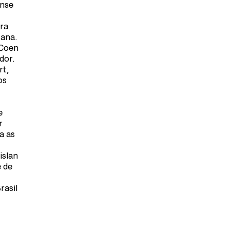
ense
ra
yana.
 Coen
dor.
rt,
os
e
r
a as
islan
e de
rasil