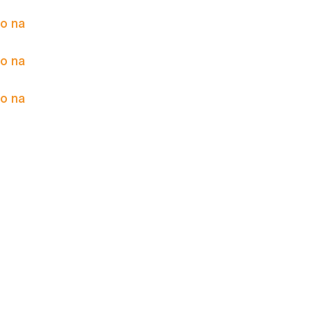
to na
to na
to na