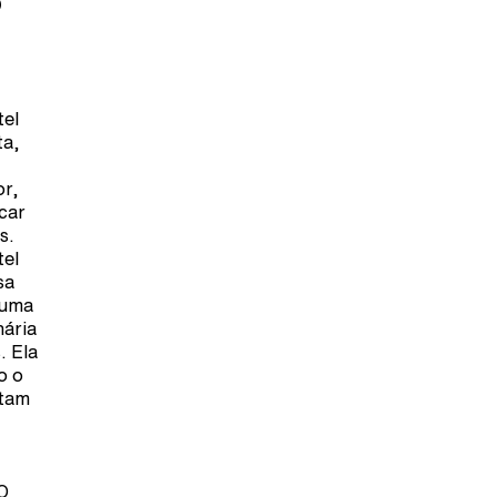
o
tel
ta,
or,
car
s.
tel
sa
numa
nária
. Ela
o o
ntam
O