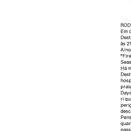
ROD
Em c
Dest
às 2
Aïno
“Fir
Seas
Há m
Dest
hosp
prai
Daya
ri q
peri
desc
Pens
quan
pass