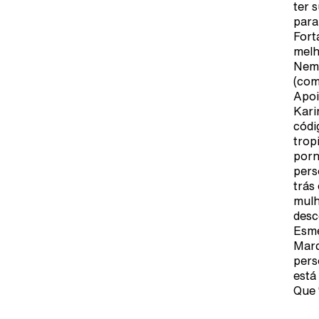
ter 
para
Fort
melh
Nem 
(com
Apoi
Kari
códi
trop
porn
pers
trás
mulh
desc
Esme
Marc
pers
está
Que 