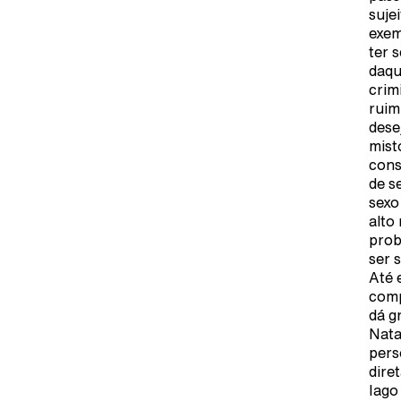
suje
exem
ter 
daqu
crim
ruim
dese
mist
cons
de s
sexo
alto
prob
ser 
Até 
comp
dá g
Nata
pers
dire
Iago